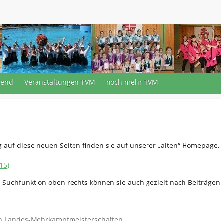
.
gend
Veranstaltungen TVM
noch mehr TVM
g auf diese neuen Seiten finden sie auf unserer „alten“ Homepage
15)
e Suchfunktion oben rechts können sie auch gezielt nach Beiträgen
en Landes-Mehrkampfmeisterschaften