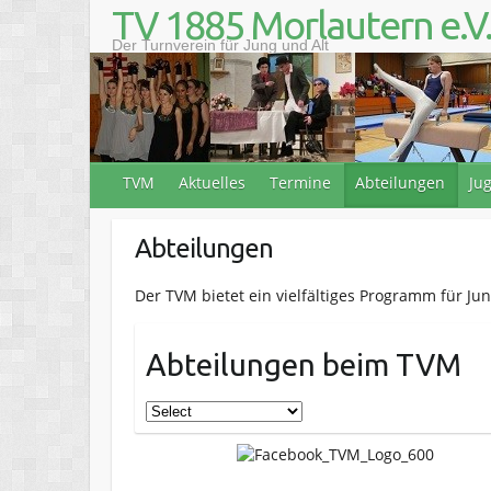
S
TV 1885 Morlautern e.V
k
Der Turnverein für Jung und Alt
i
p
t
o
c
o
TVM
Aktuelles
Termine
Abteilungen
Ju
n
t
e
Abteilungen
n
t
Der TVM bietet ein vielfältiges Programm für Jun
Abteilungen beim TVM