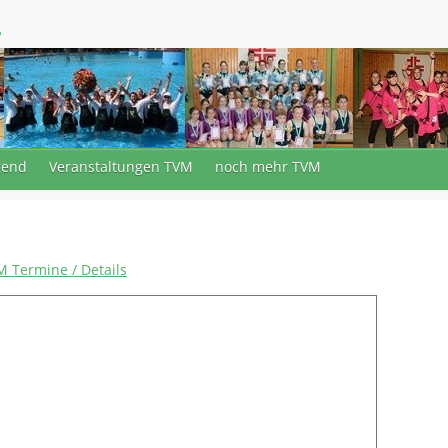
.
gend
Veranstaltungen TVM
noch mehr TVM
 Termine / Details