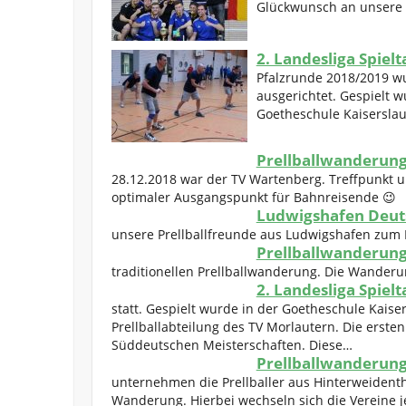
Glückwunsch an unsere 
2. Landesliga Spielt
Pfalzrunde 2018/2019 w
ausgerichtet. Gespielt w
Goetheschule Kaiserslau
Prellballwanderung
28.12.2018 war der TV Wartenberg. Treffpunkt 
optimaler Ausgangspunkt für Bahnreisende 😉
Ludwigshafen Deuts
unsere Prellballfreunde aus Ludwigshafen zum Me
Prellballwanderung
traditionellen Prellballwanderung. Die Wanderu
2. Landesliga Spiel
statt. Gespielt wurde in der Goetheschule Kaise
Prellballabteilung des TV Morlautern. Die ersten
Süddeutschen Meisterschaften. Diese…
Prellballwanderung
unternehmen die Prellballer aus Hinterweident
Wanderung. Hierbei wechseln sich die Vereine jew