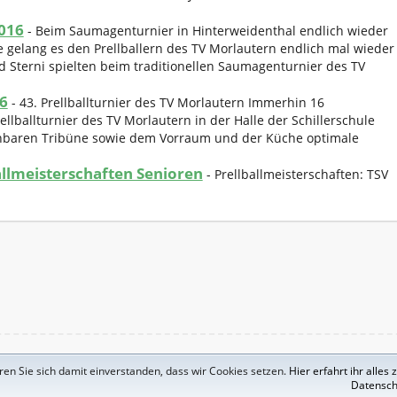
016
-
Beim Saumagenturnier in Hinterweidenthal endlich wieder
 gelang es den Prellballern des TV Morlautern endlich mal wieder
 Sterni spielten beim traditionellen Saumagenturnier des TV
16
-
43. Prellballturnier des TV Morlautern Immerhin 16
lballturnier des TV Morlautern in der Halle der Schillerschule
ziehbaren Tribüne sowie dem Vorraum und der Küche optimale
allmeisterschaften Senioren
-
Prellballmeisterschaften: TSV
Powered by
WordPress
en Sie sich damit einverstanden, dass wir Cookies setzen.
Hier erfahrt ihr alles
Datensch