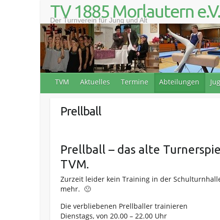
S
TV 1885 Morlautern e.V
k
Der Turnverein für Jung und Alt
i
p
t
o
c
o
TVM
Aktuelles
Termine
Abteilungen
Ju
n
t
e
Prellball
n
t
Prellball – das alte Turnerspi
TVM.
Zurzeit leider kein Training in der Schulturnhal
mehr. 🙁
Die verbliebenen Prellballer trainieren
Dienstags, von 20.00 – 22.00 Uhr