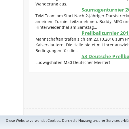
Wanderung aus.
Saumagenturnier 2
TVM Team am Start Nach 2-jähriger Durststrecke
an einem Turnier teilzunehmen. Boddy, MFG und
Hinterweidenthal am Samstag…
Prellballturnier 20
Mannschaften trafen sich am 23.10.2016 zum Prel
Kaiserslautern. Die Halle bietet mit ihrer aus
Bedingungen für die…
53 Deutsche Prellb
Ludwigshafen M50 Deutscher Meister!
Copyright © 2026
TV 1885 Morlautern e.V.
. Theme by
Colorlib
Diese Website verwendet Cookies. Durch die Nutzung unserer Services erklär