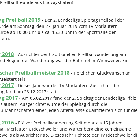
Prellballfreunde aus Ludwigshafen!
ag Prellball 2019
-
Der 2. Landesliga Spieltag Prellball der
urde am Sonntag, den 27. Januar 2019 vom TV Morlautern
urde ab 10.00 Uhr bis ca. 15.30 Uhr in der Sporthalle der
tern.
 2018
-
Ausrichter der traditionellen Prellballwanderung am
und Beginn der Wanderung war der Bahnhof in Winnweiler. Ein
cher Prellballmeister 2018
-
Herzlichen Glückwunsch an
istertitel !
 2017
-
Dieses Jahr war der TV Morlautern Ausrichter der
ng fand am 28.12.2017 statt.
tag 2017
-
Am 05.02.2017 fand der 2. Spieltag der Landesliga Pfalz
rslautern. Ausgerichtet wurde der Spieltag durch die
 3 Mannschaften einer jeden Altersklasse qualifizierten sich für di
 2016
-
Pfälzer Prellballwanderung Seit mehr als 15 Jahren
hal, Morlautern, Rieschweiler und Wartenberg eine gemeinsame
eils als Ausrichter ab. Dieses Jahr richtete der TV Rieschweiler d