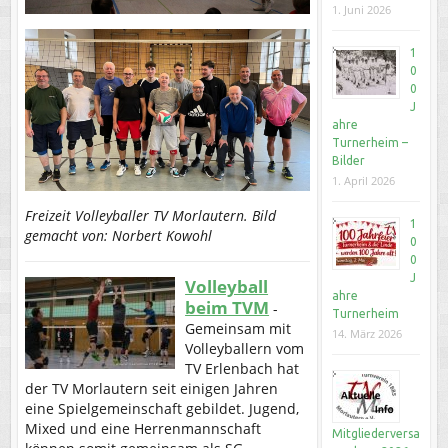
1. Juni 2026
1
0
0
J
ahre
Turnerheim –
Bilder
1. April 2026
Freizeit Volleyballer TV Morlautern. Bild
1
gemacht von: Norbert Kowohl
0
0
J
Volleyball
ahre
beim TVM
-
Turnerheim
Gemeinsam mit
14. März 2026
Volleyballern vom
TV Erlenbach hat
der TV Morlautern seit einigen Jahren
eine Spielgemeinschaft gebildet. Jugend,
Mixed und eine Herrenmannschaft
Mitgliederversa