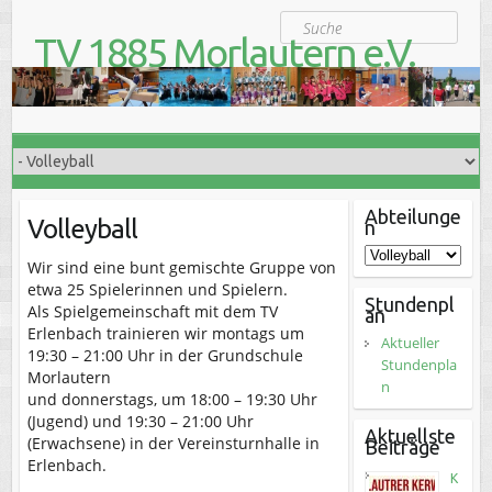
S
Suche
k
TV 1885 Morlautern e.V.
i
Der Turnverein für Jung und Alt
p
t
o
c
o
n
t
Abteilunge
Volleyball
n
e
n
Wir sind eine bunt gemischte Gruppe von
t
etwa 25 Spielerinnen und Spielern.
Stundenpl
Als Spielgemeinschaft mit dem TV
an
Erlenbach trainieren wir montags um
Aktueller
19:30 – 21:00 Uhr in der Grundschule
Stundenpla
Morlautern
n
und donnerstags, um 18:00 – 19:30 Uhr
(Jugend) und 19:30 – 21:00 Uhr
Aktuellste
(Erwachsene) in der Vereinsturnhalle in
Beiträge
Erlenbach.
K