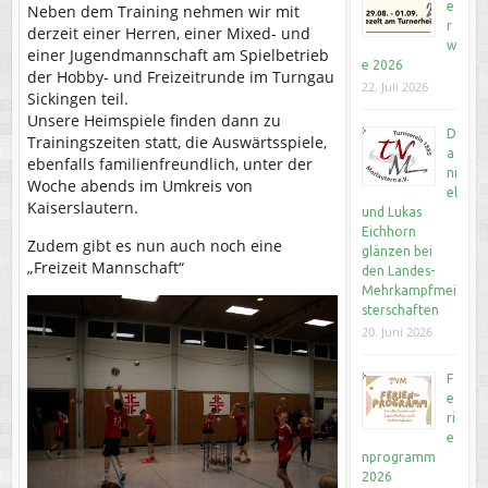
e
Neben dem Training nehmen wir mit
r
derzeit einer Herren, einer Mixed- und
w
einer Jugendmannschaft am Spielbetrieb
e 2026
der Hobby- und Freizeitrunde im Turngau
22. Juli 2026
Sickingen teil.
Unsere Heimspiele finden dann zu
D
Trainingszeiten statt, die Auswärtsspiele,
a
ebenfalls familienfreundlich, unter der
ni
Woche abends im Umkreis von
el
Kaiserslautern.
und Lukas
Eichhorn
Zudem gibt es nun auch noch eine
glänzen bei
„Freizeit Mannschaft“
den Landes-
Mehrkampfmei
sterschaften
20. Juni 2026
F
e
ri
e
nprogramm
2026