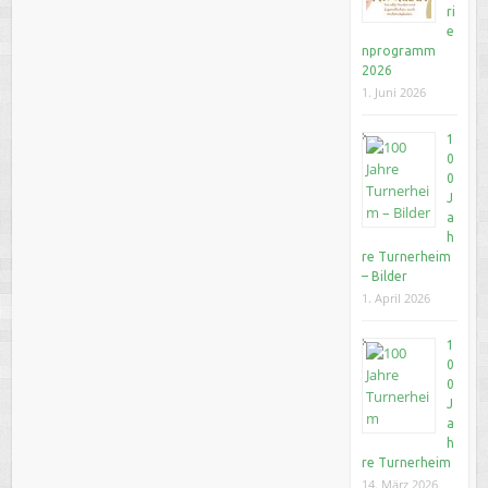
ri
e
nprogramm
2026
1. Juni 2026
1
0
0
J
a
h
re Turnerheim
– Bilder
1. April 2026
1
0
0
J
a
h
re Turnerheim
14. März 2026