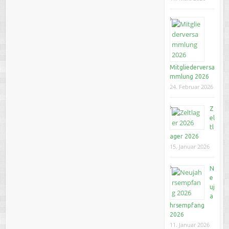
Mitgliederversa
mmlung 2026
24. Februar 2026
Z
el
tl
ager 2026
15. Januar 2026
N
e
uj
a
hrsempfang
2026
11. Januar 2026