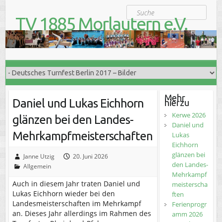
S
Suche
k
TV 1885 Morlautern e.V.
i
Der Turnverein für Jung und Alt
p
t
o
c
o
n
t
Mehr
Daniel und Lukas Eichhorn
hierzu
e
n
Kerwe 2026
glänzen bei den Landes-
t
Daniel und
Mehrkampfmeisterschaften
Lukas
Eichhorn
glänzen bei
Janne Utzig
20. Juni 2026
den Landes-
Allgemein
Mehrkampf
Auch in diesem Jahr traten Daniel und
meisterscha
Lukas Eichhorn wieder bei den
ften
Landesmeisterschaften im Mehrkampf
Ferienprogr
an. Dieses Jahr allerdings im Rahmen des
amm 2026