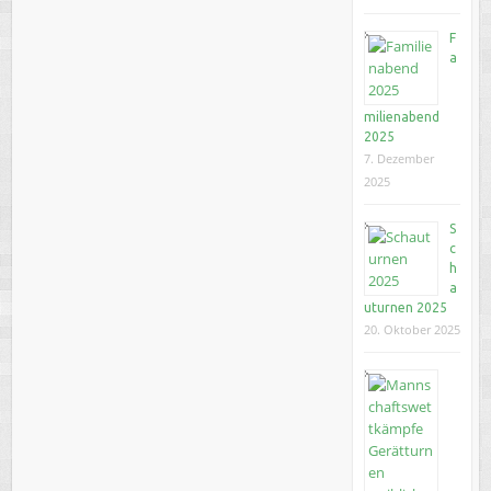
F
a
milienabend
2025
7. Dezember
2025
S
c
h
a
uturnen 2025
20. Oktober 2025