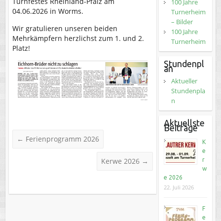
Turnfestes Rheinland-Pfalz am
100 Jahre
04.06.2026 in Worms.
Turnerheim
– Bilder
Wir gratulieren unseren beiden
100 Jahre
Mehrkämpfern herzlichst zum 1. und 2.
Turnerheim
Platz!
Stundenpl
an
Aktueller
Stundenpla
n
Aktuellste
Beiträge
←
Ferienprogramm 2026
K
e
Kerwe 2026
→
r
w
e 2026
22. Juli 2026
F
e