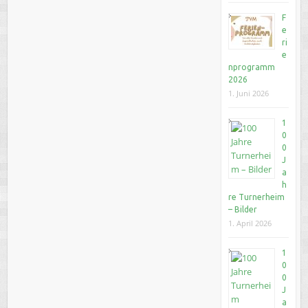
F
e
ri
e
nprogramm
2026
1. Juni 2026
1
0
0
J
a
h
re Turnerheim
– Bilder
1. April 2026
1
0
0
J
a