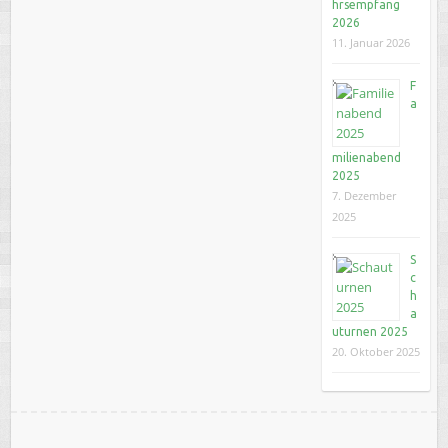
hrsempfang
2026
11. Januar 2026
F
a
milienabend
2025
7. Dezember
2025
S
c
h
a
uturnen 2025
20. Oktober 2025