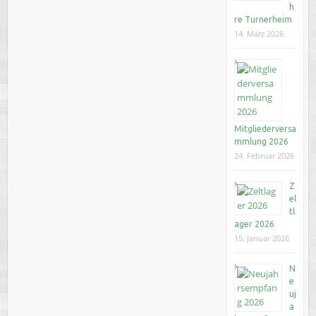
h
re Turnerheim
14. März 2026
Mitgliederversa
mmlung 2026
24. Februar 2026
Z
el
tl
ager 2026
15. Januar 2026
N
e
uj
a