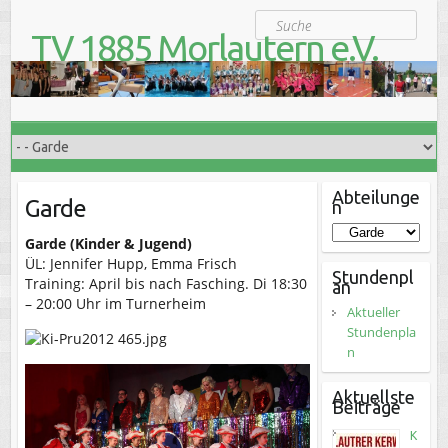
S
Suche
k
TV 1885 Morlautern e.V.
i
Der Turnverein für Jung und Alt
p
t
o
c
o
n
t
Abteilunge
Garde
n
e
n
Garde (Kinder & Jugend)
t
ÜL: Jennifer Hupp, Emma Frisch
Stundenpl
Training: April bis nach Fasching. Di 18:30
an
– 20:00 Uhr im Turnerheim
Aktueller
Stundenpla
n
Aktuellste
Beiträge
K