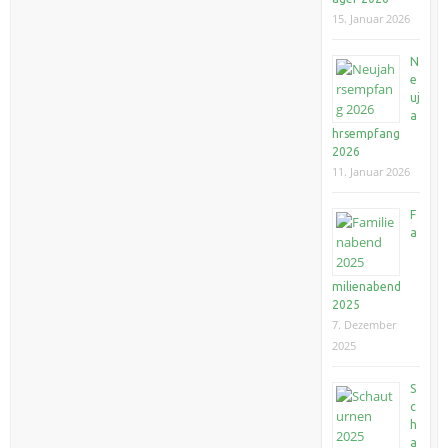
15. Januar 2026
N
e
uj
a
hrsempfang
2026
11. Januar 2026
F
a
milienabend
2025
7. Dezember
2025
S
c
h
a