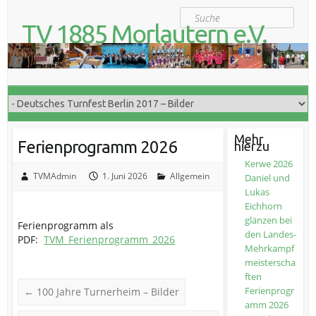
S
Suche
k
TV 1885 Morlautern e.V.
i
Der Turnverein für Jung und Alt
p
t
o
c
o
n
t
Mehr
Ferienprogramm 2026
hierzu
e
n
Kerwe 2026
t
TVMAdmin
1. Juni 2026
Allgemein
Daniel und
Lukas
Eichhorn
glänzen bei
Ferienprogramm als
den Landes-
PDF:
TVM_Ferienprogramm_2026
Mehrkampf
meisterscha
ften
Ferienprogr
←
100 Jahre Turnerheim – Bilder
amm 2026