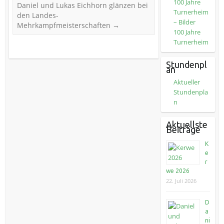
100 Jahre
Daniel und Lukas Eichhorn glänzen bei
Turnerheim
den Landes-
– Bilder
Mehrkampfmeisterschaften
→
100 Jahre
Turnerheim
Stundenpl
an
Aktueller
Stundenpla
n
Aktuellste
Beiträge
K
e
r
we 2026
22. Juli 2026
D
a
ni