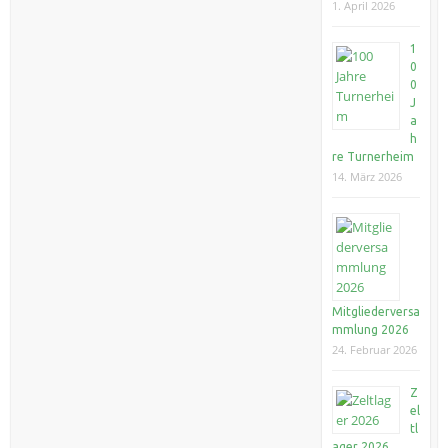
1. April 2026
1
0
0
J
a
h
re Turnerheim
14. März 2026
Mitgliederversa
mmlung 2026
24. Februar 2026
Z
el
tl
ager 2026