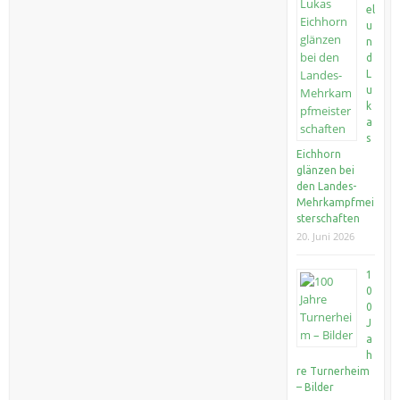
el
u
n
d
L
u
k
a
s
Eichhorn
glänzen bei
den Landes-
Mehrkampfmei
sterschaften
20. Juni 2026
1
0
0
J
a
h
re Turnerheim
– Bilder