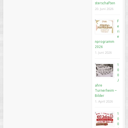
sterschaften
20. Juni 2026
F
e
ri
e
nprogramm
2026
1. Juni 2026
1
0
0
J
ahre
Turnerheim –
Bilder
1. April 2026
1
0
0