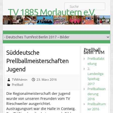
S
Suche
k
TV 1885 Morlautern e.V.
i
Der Turnverein für Jung und Alt
p
t
o
c
o
n
t
Prellball
Süddeutsche
beim TVM
e
n
Prellballabt
Prellballmeisterschaften
t
eilung
Jugend
2.
Landesliga
Spieltag
TVMAdmin
23. März 2016
2017
Prellball
Prellballwan
Die Regionalmeisterschaft der Jugend
derung
wurde von unseren Freunden vom TV
2016
Rieschweiler ausgerichtet.
Prellballturn
Austragungsort war die Halle in Contwig.
ier 2016