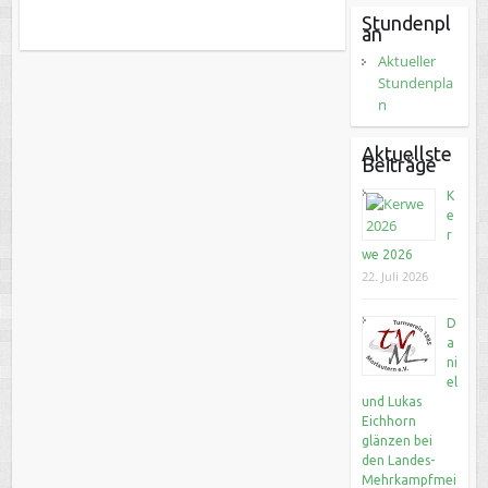
Stundenpl
an
Aktueller
Stundenpla
n
Aktuellste
Beiträge
K
e
r
we 2026
22. Juli 2026
D
a
ni
el
und Lukas
Eichhorn
glänzen bei
den Landes-
Mehrkampfmei