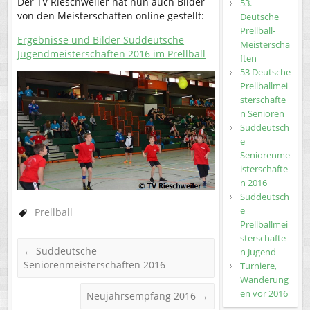
Der TV Rieschweiler hat nun auch Bilder
53.
von den Meisterschaften online gestellt:
Deutsche
Prellball-
Ergebnisse und Bilder Süddeutsche
Meisterscha
Jugendmeisterschaften 2016 im Prellball
ften
53 Deutsche
Prellballmei
sterschafte
n Senioren
Süddeutsch
e
Seniorenme
isterschafte
n 2016
Süddeutsch
e
Prellball
Prellballmei
sterschafte
←
Süddeutsche
n Jugend
Seniorenmeisterschaften 2016
Turniere,
Wanderung
en vor 2016
Neujahrsempfang 2016
→