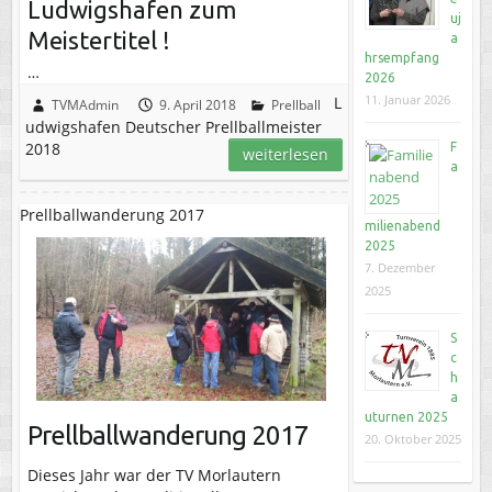
Ludwigshafen zum
uj
Meistertitel !
a
hrsempfang
…
2026
11. Januar 2026
L
TVMAdmin
9. April 2018
Prellball
udwigshafen Deutscher Prellballmeister
2018
F
weiterlesen
a
Prellballwanderung 2017
milienabend
2025
7. Dezember
2025
S
c
h
a
uturnen 2025
Prellballwanderung 2017
20. Oktober 2025
Dieses Jahr war der TV Morlautern