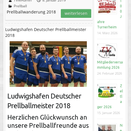
TVMAdmin
8. Januar 2019
1
Prellball
0
Prellballwanderung 2018
0
weiterlesen
J
ahre
Turnerheim
Ludwigshafen Deutscher Prellballmeister
14. März 2026
2018
Mitgliederversa
mmlung 2026
24. Februar 2026
Z
el
Ludwigshafen Deutscher
tl
a
Prellballmeister 2018
ger 2026
15. Januar 2026
Herzlichen Glückwunsch an
unsere Prellballfreunde aus
N
e