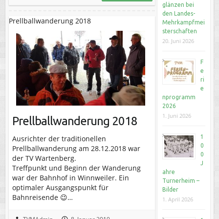
glänzen bei
den Landes-
Prellballwanderung 2018
Mehrkampfmei
sterschaften
20. Juni 2026
F
e
ri
e
nprogramm
2026
1. Juni 2026
Prellballwanderung 2018
1
Ausrichter der traditionellen
0
Prellballwanderung am 28.12.2018 war
0
der TV Wartenberg.
J
Treffpunkt und Beginn der Wanderung
ahre
war der Bahnhof in Winnweiler. Ein
Turnerheim –
optimaler Ausgangspunkt für
Bilder
Bahnreisende 😉…
1. April 2026