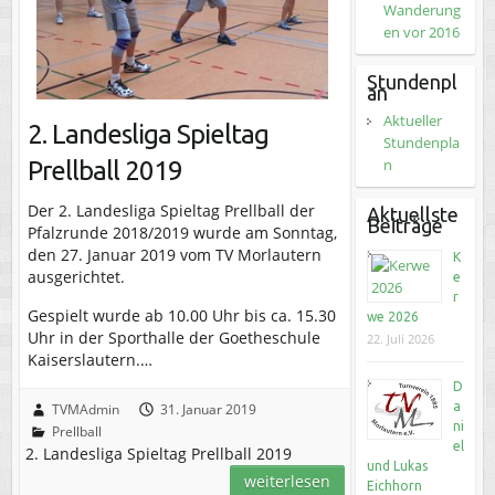
Wanderung
en vor 2016
Stundenpl
an
Aktueller
2. Landesliga Spieltag
Stundenpla
n
Prellball 2019
Der 2. Landesliga Spieltag Prellball der
Aktuellste
Beiträge
Pfalzrunde 2018/2019 wurde am Sonntag,
den 27. Januar 2019 vom TV Morlautern
K
ausgerichtet.
e
r
Gespielt wurde ab 10.00 Uhr bis ca. 15.30
we 2026
Uhr in der Sporthalle der Goetheschule
22. Juli 2026
Kaiserslautern.…
D
a
TVMAdmin
31. Januar 2019
ni
Prellball
el
2. Landesliga Spieltag Prellball 2019
und Lukas
weiterlesen
Eichhorn