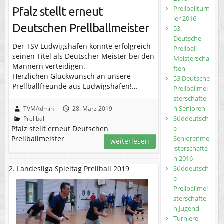
Prellballturn
Pfalz stellt erneut
ier 2016
Deutschen Prellballmeister
53.
Deutsche
Der TSV Ludwigshafen konnte erfolgreich
Prellball-
seinen Titel als Deutscher Meister bei den
Meisterscha
Männern verteidigen.
ften
Herzlichen Glückwunsch an unsere
53 Deutsche
Prellballfreunde aus Ludwigshafen!…
Prellballmei
sterschafte
n Senioren
TVMAdmin
28. März 2019
Süddeutsch
Prellball
Pfalz stellt erneut Deutschen
e
Prellballmeister
Seniorenme
weiterlesen
isterschafte
n 2016
2. Landesliga Spieltag Prellball 2019
Süddeutsch
e
Prellballmei
sterschafte
n Jugend
Turniere,