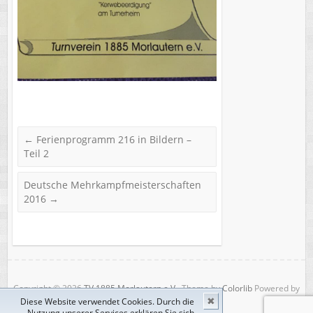
←
Ferienprogramm 216 in Bildern –
Teil 2
Deutsche Mehrkampfmeisterschaften
2016
→
Copyright © 2026
TV 1885 Morlautern e.V.
. Theme by
Colorlib
Powered by
Diese Website verwendet Cookies. Durch die
✖
WordPress
Nutzung unserer Services erklären Sie sich