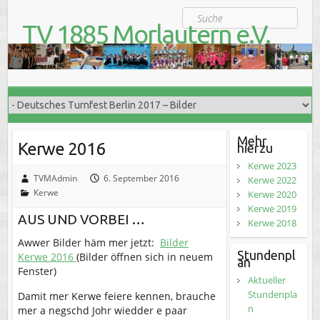
S
Suche
k
TV 1885 Morlautern e.V.
i
Der Turnverein für Jung und Alt
p
t
o
c
o
n
t
Mehr
Kerwe 2016
hierzu
e
n
Kerwe 2023
t
TVMAdmin
6. September 2016
Kerwe 2022
Kerwe
Kerwe 2020
Kerwe 2019
AUS UND VORBEI …
Kerwe 2018
Awwer Bilder häm mer jetzt:
Bilder
Stundenpl
Kerwe 2016
(Bilder öffnen sich in neuem
an
Fenster)
Aktueller
Stundenpla
Damit mer Kerwe feiere kennen, brauche
n
mer a negschd Johr wiedder e paar