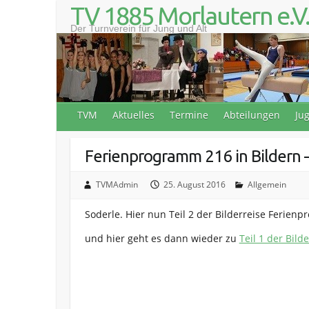
S
TV 1885 Morlautern e.V
k
Der Turnverein für Jung und Alt
i
p
t
o
c
o
TVM
Aktuelles
Termine
Abteilungen
Ju
n
t
e
Ferienprogramm 216 in Bildern –
n
t
TVMAdmin
25. August 2016
Allgemein
Soderle. Hier nun Teil 2 der Bilderreise Ferien
und hier geht es dann wieder zu
Teil 1 der Bil