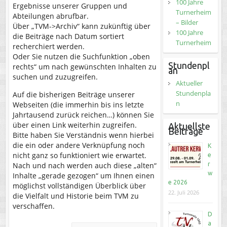
100 Jahre
Ergebnisse unserer Gruppen und
Turnerheim
Abteilungen abrufbar.
– Bilder
Über „TVM->Archiv“ kann zukünftig über
100 Jahre
die Beiträge nach Datum sortiert
Turnerheim
recherchiert werden.
Oder Sie nutzen die Suchfunktion „oben
Stundenpl
rechts“ um nach gewünschten Inhalten zu
an
suchen und zuzugreifen.
Aktueller
Stundenpla
Auf die bisherigen Beiträge unserer
n
Webseiten (die immerhin bis ins letzte
Jahrtausend zurück reichen…) können Sie
über einen Link weiterhin zugreifen.
Aktuellste
Beiträge
Bitte haben Sie Verständnis wenn hierbei
die ein oder andere Verknüpfung noch
K
nicht ganz so funktioniert wie erwartet.
e
r
Nach und nach werden auch diese „alten“
w
Inhalte „gerade gezogen“ um Ihnen einen
e 2026
möglichst vollständigen Überblick über
22. Juli 2026
die Vielfalt und Historie beim TVM zu
verschaffen.
D
a