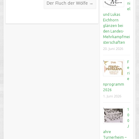
Der Fluch der Wölfe
→
ni
el
und Lukas
Eichhorn
glänzen bei
den Landes-
Mehrkampfmei
sterschaften
20. Juni 2026
F
e
ri
e
nprogramm
2026
1. Juni 2026
1
0
0
J
ahre
Turnerheim –