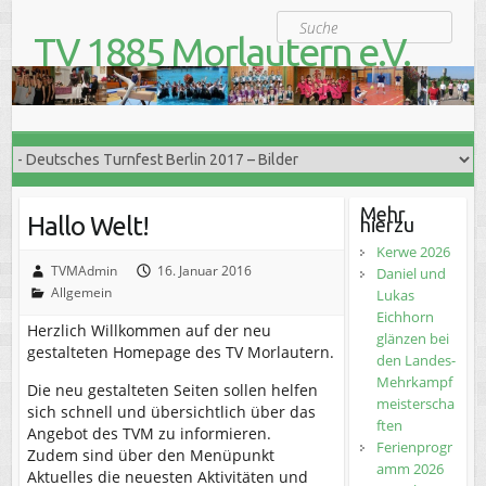
S
Suche
k
TV 1885 Morlautern e.V.
i
Der Turnverein für Jung und Alt
p
t
o
c
o
n
t
Mehr
Hallo Welt!
hierzu
e
n
Kerwe 2026
t
TVMAdmin
16. Januar 2016
Daniel und
Allgemein
Lukas
Eichhorn
Herzlich Willkommen auf der neu
glänzen bei
gestalteten Homepage des TV Morlautern.
den Landes-
Mehrkampf
Die neu gestalteten Seiten sollen helfen
meisterscha
sich schnell und übersichtlich über das
ften
Angebot des TVM zu informieren.
Ferienprogr
Zudem sind über den Menüpunkt
amm 2026
Aktuelles die neuesten Aktivitäten und