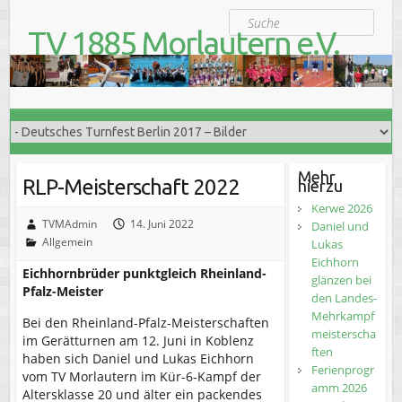
S
Suche
k
TV 1885 Morlautern e.V.
i
Der Turnverein für Jung und Alt
p
t
o
c
o
n
t
Mehr
RLP-Meisterschaft 2022
hierzu
e
n
Kerwe 2026
t
TVMAdmin
14. Juni 2022
Daniel und
Allgemein
Lukas
Eichhorn
Eichhornbrüder punktgleich Rheinland-
glänzen bei
Pfalz-Meister
den Landes-
Mehrkampf
Bei den Rheinland-Pfalz-Meisterschaften
meisterscha
im Gerätturnen am 12. Juni in Koblenz
ften
haben sich Daniel und Lukas Eichhorn
Ferienprogr
vom TV Morlautern im Kür-6-Kampf der
amm 2026
Altersklasse 20 und älter ein packendes