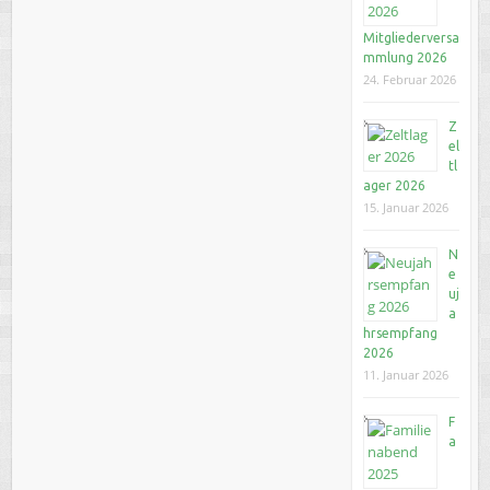
Mitgliederversa
mmlung 2026
24. Februar 2026
Z
el
tl
ager 2026
15. Januar 2026
N
e
uj
a
hrsempfang
2026
11. Januar 2026
F
a