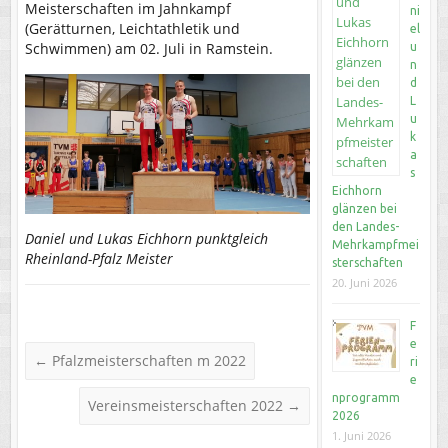
Meisterschaften im Jahnkampf
ni
(Gerätturnen, Leichtathletik und
el
Schwimmen) am 02. Juli in Ramstein.
u
n
d
L
u
k
a
s
Eichhorn
glänzen bei
den Landes-
Daniel und Lukas Eichhorn punktgleich
Mehrkampfmei
Rheinland-Pfalz Meister
sterschaften
20. Juni 2026
F
e
←
Pfalzmeisterschaften m 2022
ri
e
nprogramm
Vereinsmeisterschaften 2022
→
2026
1. Juni 2026