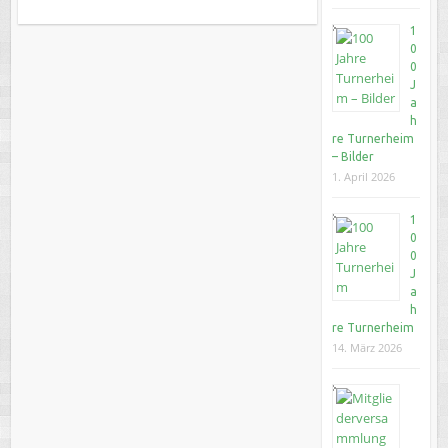
1
0
0
J
a
h
re Turnerheim
– Bilder
1. April 2026
1
0
0
J
a
h
re Turnerheim
14. März 2026