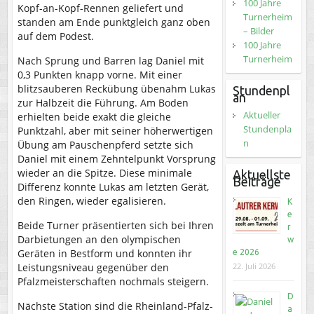
100 Jahre
Kopf-an-Kopf-Rennen geliefert und
Turnerheim
standen am Ende punktgleich ganz oben
– Bilder
auf dem Podest.
100 Jahre
Turnerheim
Nach Sprung und Barren lag Daniel mit
0,3 Punkten knapp vorne. Mit einer
blitzsauberen Reckübung übenahm Lukas
Stundenpl
an
zur Halbzeit die Führung. Am Boden
Aktueller
erhielten beide exakt die gleiche
Stundenpla
Punktzahl, aber mit seiner höherwertigen
n
Übung am Pauschenpferd setzte sich
Daniel mit einem Zehntelpunkt Vorsprung
wieder an die Spitze. Diese minimale
Aktuellste
Beiträge
Differenz konnte Lukas am letzten Gerät,
den Ringen, wieder egalisieren.
K
e
Beide Turner präsentierten sich bei Ihren
r
Darbietungen an den olympischen
w
Geräten in Bestform und konnten ihr
e 2026
22. Juli 2026
Leistungsniveau gegenüber den
Pfalzmeisterschaften nochmals steigern.
D
Nächste Station sind die Rheinland-Pfalz-
a