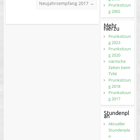
Neujahrsempfang 2017
→
Prunksitzun
g 2002
Mehr
hierzu
Prunksitzun
g 2023
Prunksitzun
g 2020
närrische
Zeiten beim
TVM
Prunksitzun
g 2018
Prunksitzun
g 2017
Stundenpl
an
Aktueller
Stundenpla
n