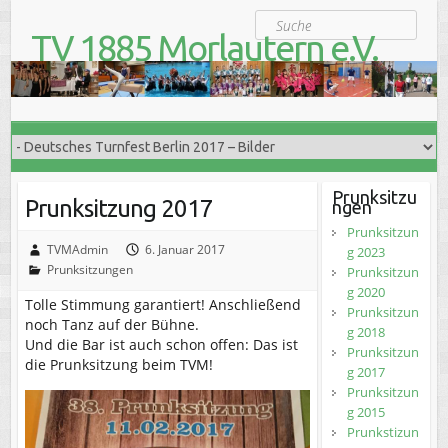
S
Suche
k
TV 1885 Morlautern e.V.
i
Der Turnverein für Jung und Alt
p
t
o
c
o
n
t
Prunksitzu
Prunksitzung 2017
ngen
e
n
Prunksitzun
t
TVMAdmin
6. Januar 2017
g 2023
Prunksitzungen
Prunksitzun
g 2020
Tolle Stimmung garantiert! Anschließend
Prunksitzun
noch Tanz auf der Bühne.
g 2018
Und die Bar ist auch schon offen: Das ist
Prunksitzun
die Prunksitzung beim TVM!
g 2017
Prunksitzun
g 2015
Prunkstizun