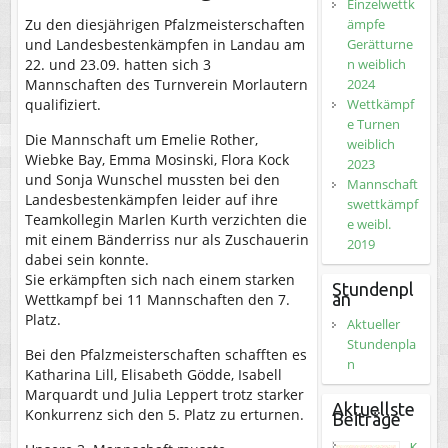
Einzelwettk
ämpfe
Zu den diesjährigen Pfalzmeisterschaften
Gerätturne
und Landesbestenkämpfen in Landau am
n weiblich
22. und 23.09. hatten sich 3
2024
Mannschaften des Turnverein Morlautern
Wettkämpf
qualifiziert.
e Turnen
Die Mannschaft um Emelie Rother,
weiblich
Wiebke Bay, Emma Mosinski, Flora Kock
2023
und Sonja Wunschel mussten bei den
Mannschaft
Landesbestenkämpfen leider auf ihre
swettkämpf
Teamkollegin Marlen Kurth verzichten die
e weibl.
mit einem Bänderriss nur als Zuschauerin
2019
dabei sein konnte.
Sie erkämpften sich nach einem starken
Stundenpl
an
Wettkampf bei 11 Mannschaften den 7.
Platz.
Aktueller
Stundenpla
Bei den Pfalzmeisterschaften schafften es
n
Katharina Lill, Elisabeth Gödde, Isabell
Marquardt und Julia Leppert trotz starker
Aktuellste
Konkurrenz sich den 5. Platz zu erturnen.
Beiträge
K