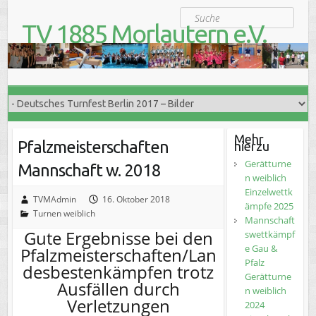
S
Suche
k
TV 1885 Morlautern e.V.
i
Der Turnverein für Jung und Alt
p
t
o
c
o
n
t
Mehr
Pfalzmeisterschaften
hierzu
e
n
Gerätturne
Mannschaft w. 2018
t
n weiblich
Einzelwettk
TVMAdmin
16. Oktober 2018
ämpfe 2025
Turnen weiblich
Mannschaft
Gute Ergebnisse bei den
swettkämpf
e Gau &
Pfalzmeisterschaften/Lan
Pfalz
desbestenkämpfen trotz
Gerätturne
Ausfällen durch
n weiblich
Verletzungen
2024