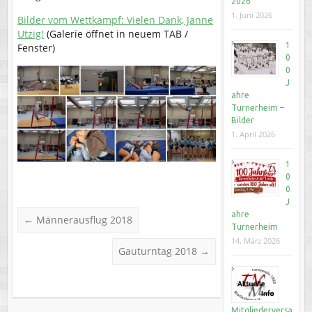
2026
1. Juni 2026
Bilder vom Wettkampf: Vielen Dank, Janne
Utzig!
(Galerie öffnet in neuem TAB /
1
Fenster)
0
0
J
ahre
Turnerheim –
Bilder
1. April 2026
1
0
0
J
ahre
←
Männerausflug 2018
Turnerheim
14. März 2026
Gauturntag 2018
→
Mitgliederversa