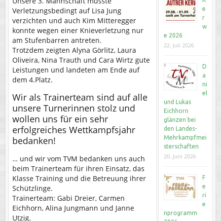
Unsere 3. Mannschaft musste
e
Verletzungsbedingt auf Lisa Jung
r
verzichten und auch Kim Mitteregger
w
konnte wegen einer Knieverletzung nur
e 2026
am Stufenbarren antreten.
22. Juli 2026
Trotzdem zeigten Alyna Görlitz, Laura
Oliveira, Nina Trauth und Cara Wirtz gute
D
Leistungen und landeten am Ende auf
a
dem 4.Platz.
ni
el
Wir als Trainerteam sind auf alle
und Lukas
unsere Turnerinnen stolz und
Eichhorn
wollen uns für ein sehr
glänzen bei
erfolgreiches Wettkampfsjahr
den Landes-
Mehrkampfmei
bedanken!
sterschaften
20. Juni 2026
… und wir vom TVM bedanken uns auch
beim Trainerteam für ihren Einsatz, das
Klasse Training und die Betreuung ihrer
F
e
Schützlinge.
ri
Trainerteam: Gabi Dreier, Carmen
e
Eichhorn, Alina Jungmann und Janne
nprogramm
Utzig.