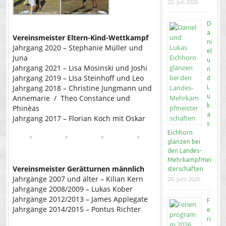
22. Juli 2026
D
a
Vereinsmeister Eltern-Kind-Wettkampf
ni
Jahrgang 2020 – Stephanie Müller und
el
Juna
u
Jahrgang 2021 – Lisa Mosinski und Joshi
n
Jahrgang 2019 – LIsa Steinhoff und Leo
d
Jahrgang 2018 – Christine Jungmann und
L
u
Annemarie / Theo Constance und
k
Phinèas
a
Jahrgang 2017 – Florian Koch mit Oskar
s
Eichhorn
glänzen bei
den Landes-
Mehrkampfmei
Vereinsmeister Gerätturnen männlich
sterschaften
Jahrgänge 2007 und älter – Kilian Kern
20. Juni 2026
Jahrgänge 2008/2009 – Lukas Kober
Jahrgänge 2012/2013 – James Applegate
F
Jahrgänge 2014/2015 – Pontus Richter
e
ri