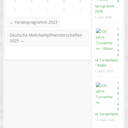
e
nprogramm
2026
1. Juni 2026
←
Ferienprogramm 2023
1
Deutsche Mehrkampfmeisterschaften
0
0
2023
→
J
a
h
re Turnerheim
– Bilder
1. April 2026
1
0
0
J
a
h
re Turnerheim
14. März 2026