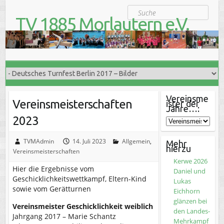
S
Suche
k
TV 1885 Morlautern e.V.
i
Der Turnverein für Jung und Alt
p
t
o
c
o
n
t
Vereinsme
Vereinsmeisterschaften
ister der
e
Jahre…:
n
2023
t
TVMAdmin
14. Juli 2023
Allgemein
,
Mehr
hierzu
Vereinsmeisterschaften
Kerwe 2026
Hier die Ergebnisse vom
Daniel und
Geschicklichkeitswettkampf, Eltern-Kind
Lukas
sowie vom Gerätturnen
Eichhorn
glänzen bei
Vereinsmeister Geschicklichkeit weiblich
den Landes-
Jahrgang 2017 – Marie Schantz
Mehrkampf