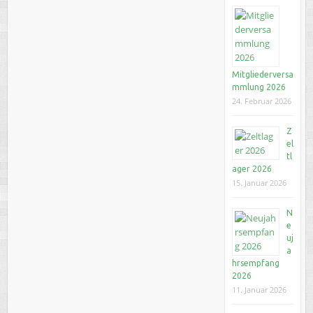
Mitgliederversa
mmlung 2026
24. Februar 2026
Z
el
tl
ager 2026
15. Januar 2026
N
e
uj
a
hrsempfang
2026
11. Januar 2026