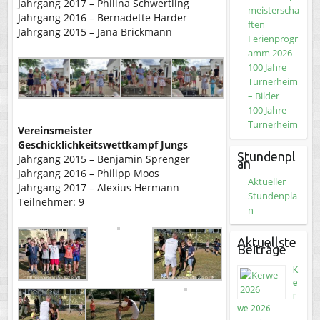
Jahrgang 2017 – Philina Schwertling
meisterscha
Jahrgang 2016 – Bernadette Harder
ften
Jahrgang 2015 – Jana Brickmann
Ferienprogr
amm 2026
100 Jahre
Turnerheim
– Bilder
100 Jahre
Turnerheim
Vereinsmeister
Geschicklichkeitswettkampf Jungs
Stundenpl
Jahrgang 2015 – Benjamin Sprenger
an
Jahrgang 2016 – Philipp Moos
Aktueller
Jahrgang 2017 – Alexius Hermann
Stundenpla
Teilnehmer: 9
n
Aktuellste
Beiträge
K
e
r
we 2026