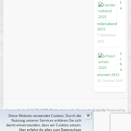
F
a
milienabend
2025
7. Dezember
2025
S
c
h
a
uturnen 2025
20. Oktober 2025
Copyright © 2026
TV 1885 Morlautern e.V.
. Theme by
Colorlib
Powered by
Diese Website verwendet Cookies. Durch die
✖
WordPress
Nutzung unserer Services erklären Sie sich
Impressum
Datenschutz
damit einverstanden, dass wir Cookies setzen.
Hier erfahrt ihr alles zum Datenschutz