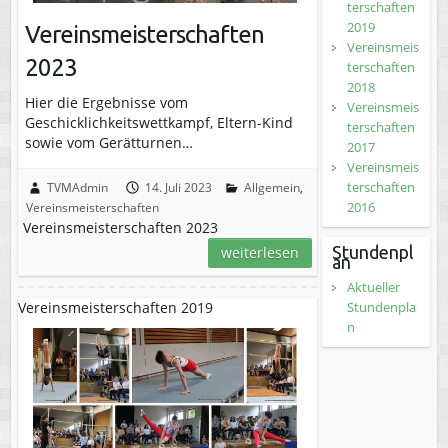
terschaften
2019
Vereinsmeisterschaften
Vereinsmeis
2023
terschaften
2018
Hier die Ergebnisse vom
Vereinsmeis
Geschicklichkeitswettkampf, Eltern-Kind
terschaften
sowie vom Gerätturnen…
2017
Vereinsmeis
terschaften
TVMAdmin
14. Juli 2023
Allgemein
,
2016
Vereinsmeisterschaften
Vereinsmeisterschaften 2023
Stundenpl
weiterlesen
an
Aktueller
Stundenpla
Vereinsmeisterschaften 2019
n