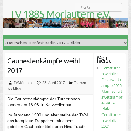
S
Suche
k
TV 1885 Morlautern e.V.
i
Der Turnverein für Jung und Alt
p
t
o
c
o
n
t
Mehr
Gaubestenkämpfe weibl.
hierzu
e
n
Gerätturne
2017
t
n weiblich
Einzelwettk
TVMAdmin
23. April 2017
Turnen
ämpfe 2025
weiblich
Mannschaft
swettkämpf
Die Gaubestenkämpfe der Turnerinnen
e Gau &
fanden am 18.03. in Katzweiler statt.
Pfalz
Gerätturne
Im Jahrgang 1999 und älter stellte der TVM
n weiblich
das komplette Treppchen mit einem
2024
geteilten Gaubestentitel durch Nina Trauth