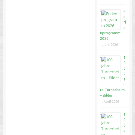
F
e
ri
e
nprogramm
2026
1. Juni 2026
1
0
0
J
a
h
re Turnerheim
– Bilder
1. April 2026
1
0
0
J