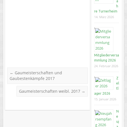
a
h
re Turnerheim
14. März 2026
Mitgliederversa
mmlung 2026
24. Februar 2026
←
Gaumeisterschaften und
Gaubestenkämpfe 2017
Z
el
tl
Gaumeisterschaften weibl. 2017
→
ager 2026
15. Januar 2026
N
e
uj
a