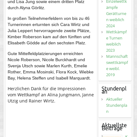
Einzelwettk
und Lisa Jung sowie einem dritten Platz
ämpfe
durch Alyna Görlitz.
Gerätturne
In großen Teilnehmerfeldern von bis zu 46
n weiblich
Turnerinnen erturnten sich Cara Wirtz und
2024
Julia Leppert hervorragende zweite Plätze,
Wettkämpf
Kimber Roberson kam auf den fünften und
e Turnen
Elisabeth Gödde auf den sechsten Platz.
weiblich
2023
Gute Mittelfeldplatzierungen erreichten
Mannschaft
Nicole Roberson, Nicole Burckhardt und
swettkämpf
Svenja Utsch sowie Marlen Kurth, Emelie
e weibl.
Rother, Emma Mosinski, Flora Kock, Wiebke
2019
Bay, Helena Steffen und Isabell Marquardt.
Stundenpl
Herzlichen Dank für die Impressionen
an
vom Wettkampf an Alina Jungmann, Janne
Aktueller
Utzig und Rainer Wirtz.
Stundenpla
n
Aktuellste
Beiträge
K