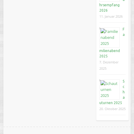
hrsempfang
2026
11. Januar 2026
F
a
milienabend
2025
7. Dezember
2025
S
c
h
a
uturnen 2025
20. Oktober 2025