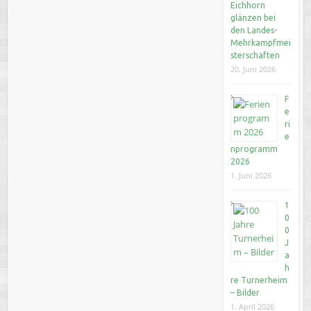
Eichhorn
glänzen bei
den Landes-
Mehrkampfmei
sterschaften
20. Juni 2026
F
e
ri
e
nprogramm
2026
1. Juni 2026
1
0
0
J
a
h
re Turnerheim
– Bilder
1. April 2026