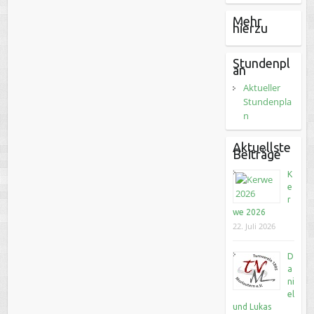
Mehr
hierzu
Stundenpl
an
Aktueller
Stundenpla
n
Aktuellste
Beiträge
K
e
r
we 2026
22. Juli 2026
D
a
ni
el
und Lukas