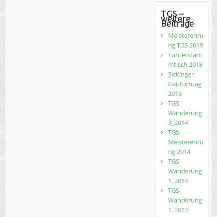
TGS –
weitere
Beiträge
Meisterehru
ng TGS 2019
Turnerstam
mtisch 2018
Sickinger
Gauturntag
2016
TGS-
Wanderung
3_2014
TGS
Meisterehru
ng 2014
TGS-
Wanderung
1_2014
TGS-
Wanderung
1_2013