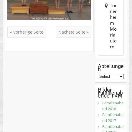
Tur
ner
hei
m
Mo
« Vorherige Seite
Nächste Seite »
rla
ute
rn
Abteilunge
n
Bilder
Familienab
ende TVM
Familienabe
nd 2018
Familienabe
nd 2017
Familienabe