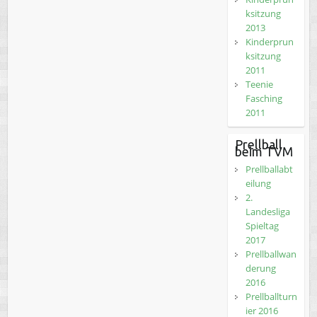
ksitzung
2013
Kinderprun
ksitzung
2011
Teenie
Fasching
2011
Prellball
beim TVM
Prellballabt
eilung
2.
Landesliga
Spieltag
2017
Prellballwan
derung
2016
Prellballturn
ier 2016