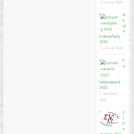
15. Januar 2026
N
e
uj
a
hrsempfang
2026
11. Januar 2026
F
a
milienabend
2025
7. Dezember
2025
S
c
h
a