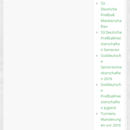
53.
Deutsche
Prellball-
Meisterscha
ften
53 Deutsche
Prellballmei
sterschafte
n Senioren
Süddeutsch
e
Seniorenme
isterschafte
n 2016
Süddeutsch
e
Prellballmei
sterschafte
n Jugend
Turniere,
Wanderung
en vor 2016