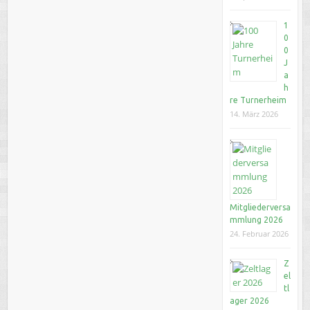
1
0
0
J
a
h
re Turnerheim
14. März 2026
Mitgliederversa
mmlung 2026
24. Februar 2026
Z
el
tl
ager 2026