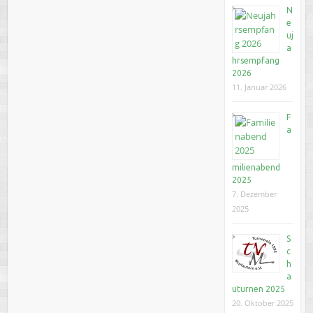
N
e
uj
a
hrsempfang
2026
11. Januar 2026
F
a
milienabend
2025
7. Dezember
2025
S
c
h
a
uturnen 2025
20. Oktober 2025