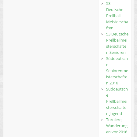
53.
Deutsche
Prellball-
Meisterscha
ften
53 Deutsche
Prellballmei
sterschafte
n Senioren
Süddeutsch
e
Seniorenme
isterschafte
n 2016
Süddeutsch
e
Prellballmei
sterschafte
n Jugend
Turniere,
Wanderung
en vor 2016