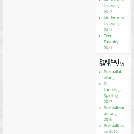
ksitzung
2013
Kinderprun
ksitzung
2011
Teenie
Fasching
2011
Prellball
beim TVM
Prellballabt
eilung
2.
Landesliga
Spieltag
2017
Prellballwan
derung
2016
Prellballturn
ier 2016