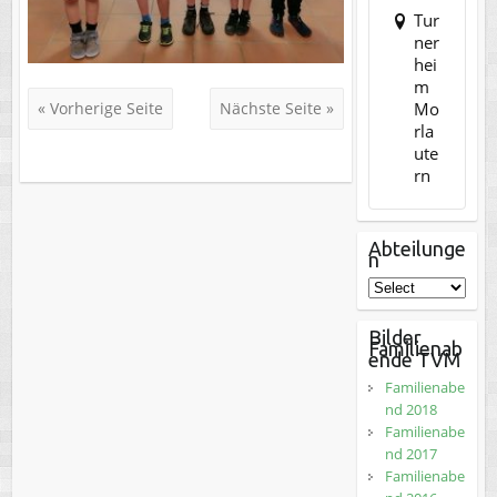
Tur
ner
hei
m
Mo
« Vorherige Seite
Nächste Seite »
rla
ute
rn
Abteilunge
n
Bilder
Familienab
ende TVM
Familienabe
nd 2018
Familienabe
nd 2017
Familienabe