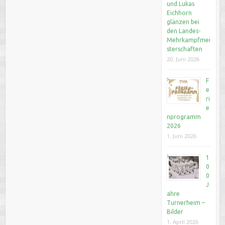
und Lukas
Eichhorn
glänzen bei
den Landes-
Mehrkampfmei
sterschaften
20. Juni 2026
F
e
ri
e
nprogramm
2026
1. Juni 2026
1
0
0
J
ahre
Turnerheim –
Bilder
1. April 2026