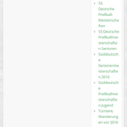
53.
Deutsche
Prellball-
Meisterscha
ften
53 Deutsche
Prellballmei
sterschafte
n Senioren
Süddeutsch
e
Seniorenme
isterschafte
n 2016
Süddeutsch
e
Prellballmei
sterschafte
n Jugend
Turniere,
Wanderung
en vor 2016