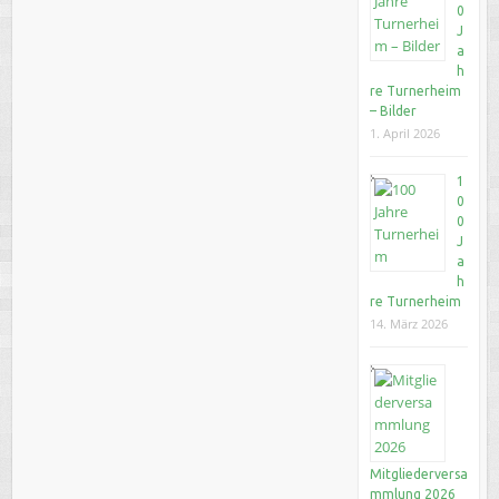
0
J
a
h
re Turnerheim
– Bilder
1. April 2026
1
0
0
J
a
h
re Turnerheim
14. März 2026
Mitgliederversa
mmlung 2026