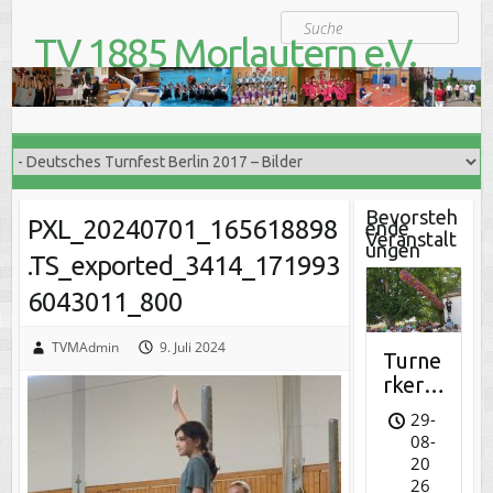
S
Suche
k
TV 1885 Morlautern e.V.
i
Der Turnverein für Jung und Alt
p
t
o
c
o
n
t
Bevorsteh
PXL_20240701_165618898
ende
e
Veranstalt
ungen
n
.TS_exported_3414_171993
t
6043011_800
TVMAdmin
9. Juli 2024
Turne
rkerw
e
29-
08-
20
26