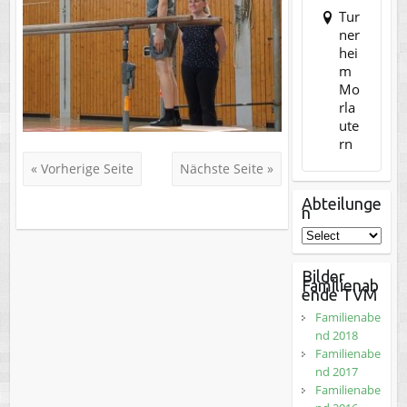
Tur
ner
hei
m
Mo
rla
ute
rn
« Vorherige Seite
Nächste Seite »
Abteilunge
n
Bilder
Familienab
ende TVM
Familienabe
nd 2018
Familienabe
nd 2017
Familienabe