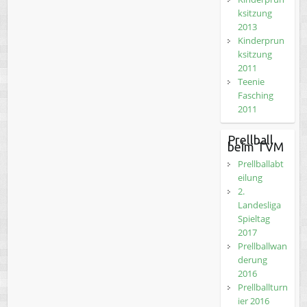
ksitzung
2013
Kinderprun
ksitzung
2011
Teenie
Fasching
2011
Prellball
beim TVM
Prellballabt
eilung
2.
Landesliga
Spieltag
2017
Prellballwan
derung
2016
Prellballturn
ier 2016