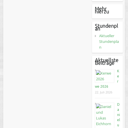
Mehr
hierzu
Stundenpl
an
Aktueller
Stundenpla
n
Aktuellste
Beiträge
K
e
r
we 2026
22. Juli 2026
D
a
ni
el
u