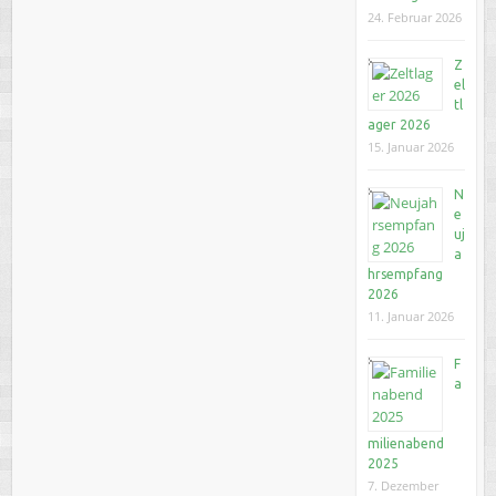
24. Februar 2026
Z
el
tl
ager 2026
15. Januar 2026
N
e
uj
a
hrsempfang
2026
11. Januar 2026
F
a
milienabend
2025
7. Dezember