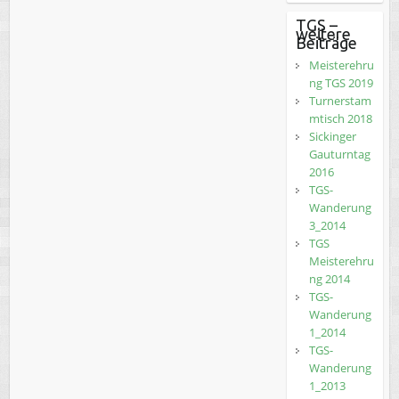
TGS –
weitere
Beiträge
Meisterehru
ng TGS 2019
Turnerstam
mtisch 2018
Sickinger
Gauturntag
2016
TGS-
Wanderung
3_2014
TGS
Meisterehru
ng 2014
TGS-
Wanderung
1_2014
TGS-
Wanderung
1_2013