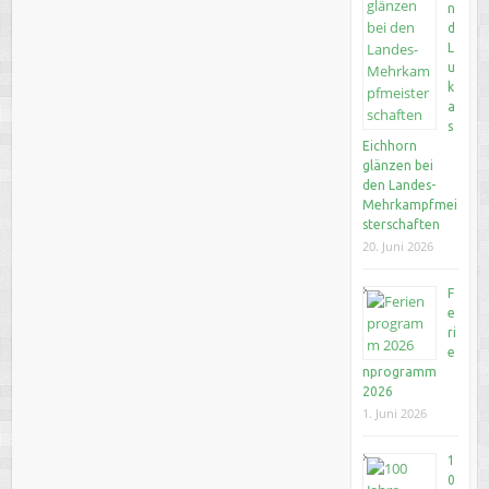
n
d
L
u
k
a
s
Eichhorn
glänzen bei
den Landes-
Mehrkampfmei
sterschaften
20. Juni 2026
F
e
ri
e
nprogramm
2026
1. Juni 2026
1
0