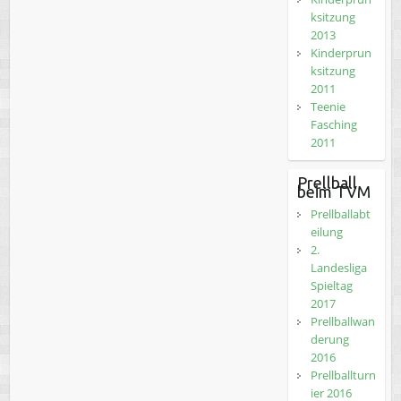
ksitzung
2013
Kinderprun
ksitzung
2011
Teenie
Fasching
2011
Prellball
beim TVM
Prellballabt
eilung
2.
Landesliga
Spieltag
2017
Prellballwan
derung
2016
Prellballturn
ier 2016