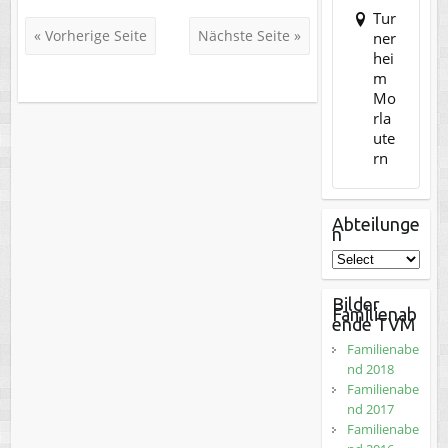
Tur
« Vorherige Seite
Nächste Seite »
ner
hei
m
Mo
rla
ute
rn
Abteilunge
n
Bilder
Familienab
ende TVM
Familienabe
nd 2018
Familienabe
nd 2017
Familienabe