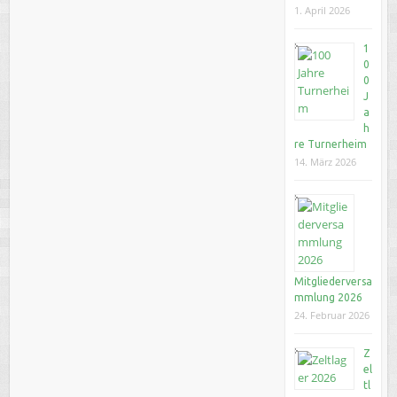
1. April 2026
1
0
0
J
a
h
re Turnerheim
14. März 2026
Mitgliederversa
mmlung 2026
24. Februar 2026
Z
el
tl