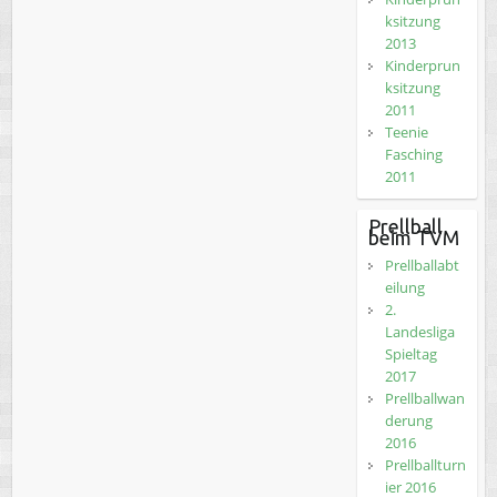
ksitzung
2013
Kinderprun
ksitzung
2011
Teenie
Fasching
2011
Prellball
beim TVM
Prellballabt
eilung
2.
Landesliga
Spieltag
2017
Prellballwan
derung
2016
Prellballturn
ier 2016