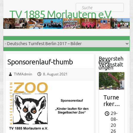
S
Suche
k
TV 1885 Morlautern e.V.
i
Der Turnverein für Jung und Alt
p
t
o
c
o
n
t
Bevorsteh
Sponsorenlauf-thumb
ende
e
Veranstalt
ungen
n
t
TVMAdmin
8. August 2021
Turne
rkerw
e
29-
08-
20
26