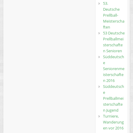
53.
Deutsche
Prellball-
Meisterscha
ften
53 Deutsche
Prellballmei
sterschafte
n Senioren
Süddeutsch
e
Seniorenme
isterschafte
n 2016
Süddeutsch
e
Prellballmei
sterschafte
n Jugend
Turniere,
Wanderung
en vor 2016