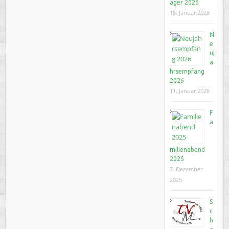
ager 2026
15. Januar 2026
N
e
uj
a
hrsempfang
2026
11. Januar 2026
F
a
milienabend
2025
7. Dezember
2025
S
c
h