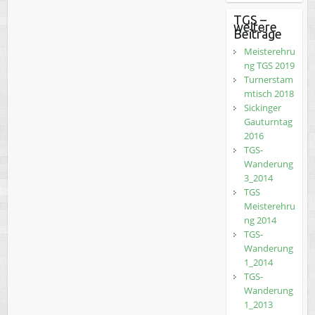
TGS –
weitere
Beiträge
Meisterehru
ng TGS 2019
Turnerstam
mtisch 2018
Sickinger
Gauturntag
2016
TGS-
Wanderung
3_2014
TGS
Meisterehru
ng 2014
TGS-
Wanderung
1_2014
TGS-
Wanderung
1_2013