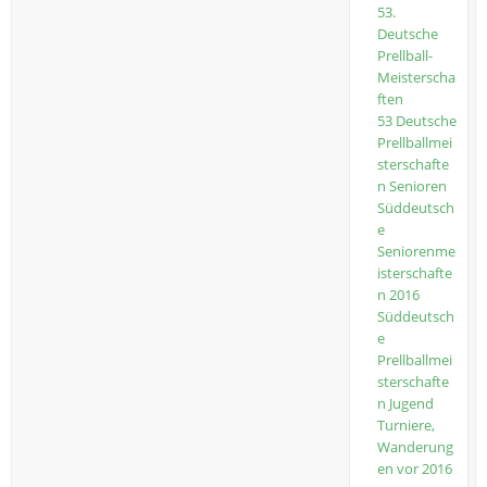
53.
Deutsche
Prellball-
Meisterscha
ften
53 Deutsche
Prellballmei
sterschafte
n Senioren
Süddeutsch
e
Seniorenme
isterschafte
n 2016
Süddeutsch
e
Prellballmei
sterschafte
n Jugend
Turniere,
Wanderung
en vor 2016