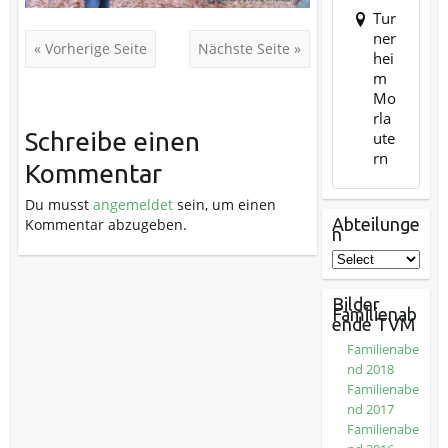
Tur
ner
« Vorherige Seite
Nächste Seite »
hei
m
Mo
rla
Schreibe einen
ute
rn
Kommentar
Du musst
angemeldet
sein, um einen
Abteilunge
Kommentar abzugeben.
n
Bilder
Familienab
ende TVM
Familienabe
nd 2018
Familienabe
nd 2017
Familienabe