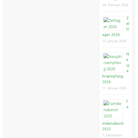
24. Februar 2026
Z
el
tl
ager 2026
15. Januar 2026
N
e
uj
a
hrsempfang
2026
11. Januar 2026
F
a
milienabend
2025
7. Dezember