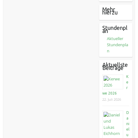
Mehr
hierzu
Stundenpl
an
Aktueller
Stundenpla
n
Aktuellste
Beiträge
K
e
r
we 2026
22. Juli 2026
D
a
ni
el
u