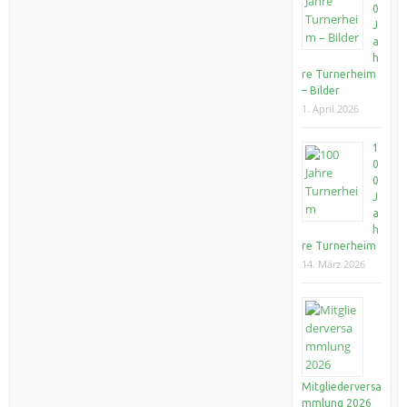
0
J
a
h
re Turnerheim
– Bilder
1. April 2026
1
0
0
J
a
h
re Turnerheim
14. März 2026
Mitgliederversa
mmlung 2026