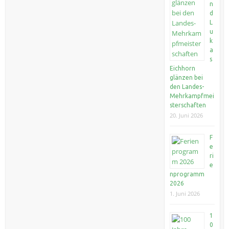
n
d
L
u
k
a
s
Eichhorn
glänzen bei
den Landes-
Mehrkampfmei
sterschaften
20. Juni 2026
F
e
ri
e
nprogramm
2026
1. Juni 2026
1
0