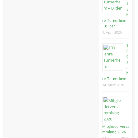
J
a
h
re Turnerheim
– Bilder
1. April 2026
1
0
0
J
a
h
re Turnerheim
14. März 2026
Mitgliederversa
mmlung 2026