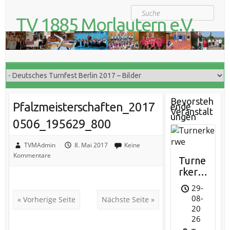
S
Suche
k
TV 1885 Morlautern e.V.
i
Der Turnverein für Jung und Alt
p
t
o
c
o
n
t
Bevorsteh
Pfalzmeisterschaften_2017
ende
e
Veranstalt
ungen
n
0506_195629_800
t
TVMAdmin
8. Mai 2017
Keine
Kommentare
Turne
rkerw
e
29-
08-
« Vorherige Seite
Nächste Seite »
20
26