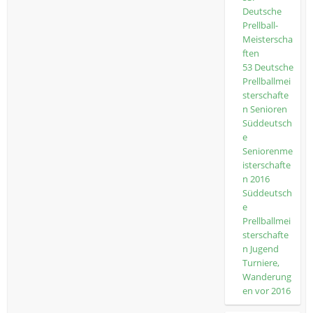
Deutsche
Prellball-
Meisterscha
ften
53 Deutsche
Prellballmei
sterschafte
n Senioren
Süddeutsch
e
Seniorenme
isterschafte
n 2016
Süddeutsch
e
Prellballmei
sterschafte
n Jugend
Turniere,
Wanderung
en vor 2016