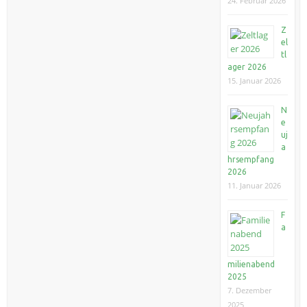
24. Februar 2026
Z
el
tl
ager 2026
15. Januar 2026
N
e
uj
a
hrsempfang
2026
11. Januar 2026
F
a
milienabend
2025
7. Dezember
2025