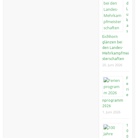
d
L
u
k
a
s
Eichhorn
glänzen bei
den Landes-
Mehrkampfmei
sterschaften
20. Juni 2026
F
e
ri
e
nprogramm
2026
1. Juni 2026
1
0
0