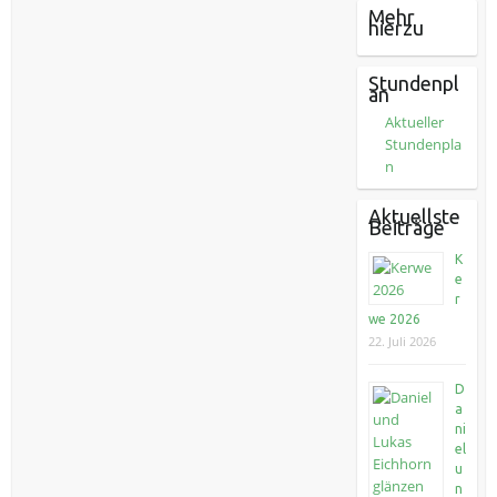
Mehr
hierzu
Stundenpl
an
Aktueller
Stundenpla
n
Aktuellste
Beiträge
K
e
r
we 2026
22. Juli 2026
D
a
ni
el
u
n