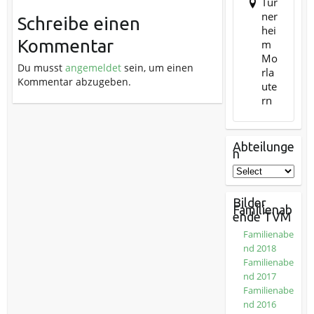
Tur
ner
Schreibe einen
hei
Kommentar
m
Mo
Du musst
angemeldet
sein, um einen
rla
Kommentar abzugeben.
ute
rn
Abteilunge
n
Bilder
Familienab
ende TVM
Familienabe
nd 2018
Familienabe
nd 2017
Familienabe
nd 2016