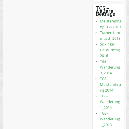
TGS –
weitere
Beiträge
Meisterehru
ng TGS 2019
Turnerstam
mtisch 2018
Sickinger
Gauturntag
2016
TGS-
Wanderung
3_2014
TGS
Meisterehru
ng 2014
TGS-
Wanderung
1_2014
TGS-
Wanderung
1_2013