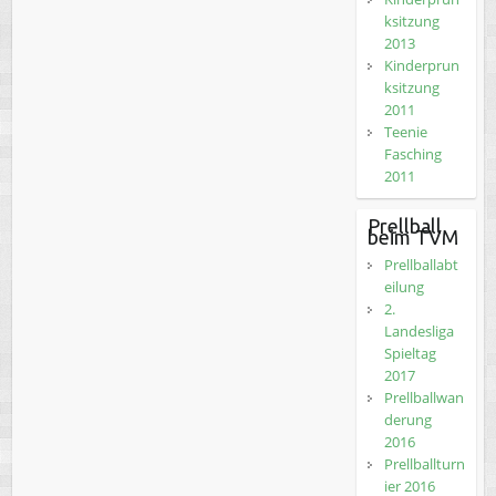
ksitzung
2013
Kinderprun
ksitzung
2011
Teenie
Fasching
2011
Prellball
beim TVM
Prellballabt
eilung
2.
Landesliga
Spieltag
2017
Prellballwan
derung
2016
Prellballturn
ier 2016