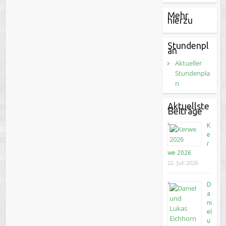
Mehr
hierzu
Stundenpl
an
Aktueller
Stundenpla
n
Aktuellste
Beiträge
K
e
r
we 2026
22. Juli 2026
D
a
ni
el
u