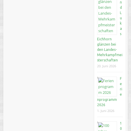
n
d
L
u
k
a
s
Eichhorn
glänzen bei
den Landes-
Mehrkampfmei
sterschaften
20. Juni 2026
F
e
ri
e
nprogramm
2026
1. Juni 2026
1
0