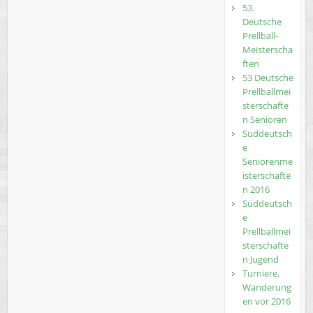
53.
Deutsche
Prellball-
Meisterscha
ften
53 Deutsche
Prellballmei
sterschafte
n Senioren
Süddeutsch
e
Seniorenme
isterschafte
n 2016
Süddeutsch
e
Prellballmei
sterschafte
n Jugend
Turniere,
Wanderung
en vor 2016