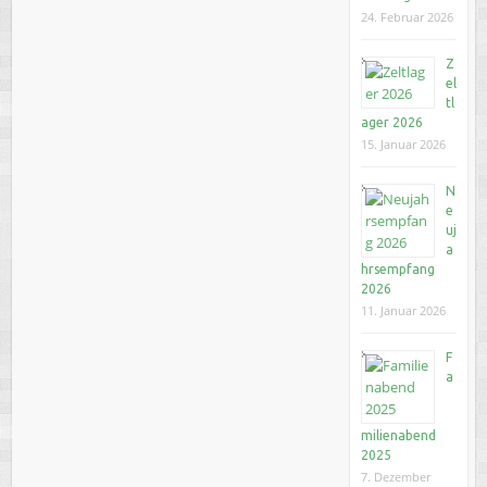
24. Februar 2026
Z
el
tl
ager 2026
15. Januar 2026
N
e
uj
a
hrsempfang
2026
11. Januar 2026
F
a
milienabend
2025
7. Dezember