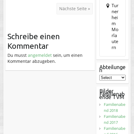
Tur
Nächste Seite »
ner
hei
m
Mo
Schreibe einen
rla
ute
Kommentar
rn
Du musst
angemeldet
sein, um einen
Kommentar abzugeben.
Abteilunge
n
Bilder
Familienab
ende TVM
Familienabe
nd 2018
Familienabe
nd 2017
Familienabe