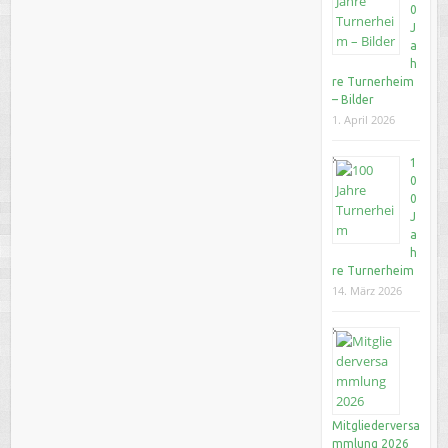
0
J
a
h
re Turnerheim
– Bilder
1. April 2026
1
0
0
J
a
h
re Turnerheim
14. März 2026
Mitgliederversa
mmlung 2026