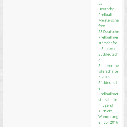
53.
Deutsche
Prellball-
Meisterscha
ften
53 Deutsche
Prellballmei
sterschafte
n Senioren
Süddeutsch
e
Seniorenme
isterschafte
n 2016
Süddeutsch
e
Prellballmei
sterschafte
n Jugend
Turniere,
Wanderung
en vor 2016