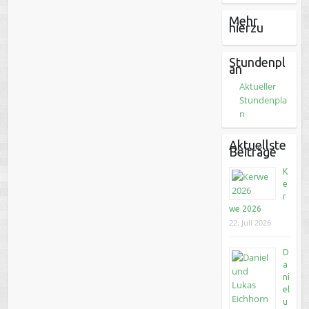
Mehr
hierzu
Stundenpl
an
Aktueller
Stundenpla
n
Aktuellste
Beiträge
K
e
r
we 2026
22. Juli 2026
D
a
ni
el
u