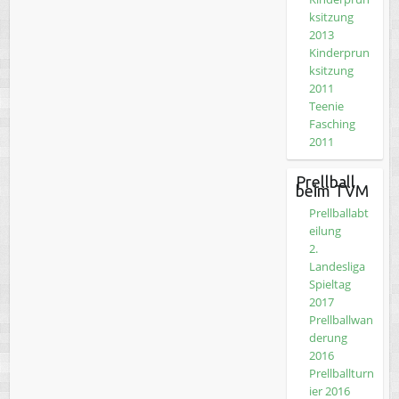
ksitzung
2013
Kinderprun
ksitzung
2011
Teenie
Fasching
2011
Prellball
beim TVM
Prellballabt
eilung
2.
Landesliga
Spieltag
2017
Prellballwan
derung
2016
Prellballturn
ier 2016