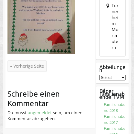
Tur
ner
hei
m
Mo
rla
ute
rn
« Vorherige Seite
Abteilunge
n
Bilder
Schreibe einen
Familienab
ende TVM
Kommentar
Familienabe
nd 2018
Du musst
angemeldet
sein, um einen
Familienabe
Kommentar abzugeben.
nd 2017
Familienabe