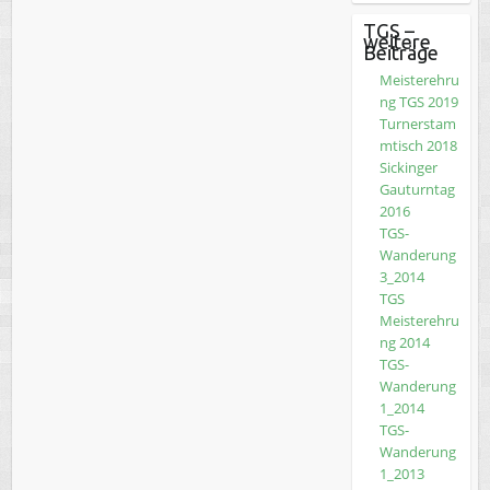
TGS –
weitere
Beiträge
Meisterehru
ng TGS 2019
Turnerstam
mtisch 2018
Sickinger
Gauturntag
2016
TGS-
Wanderung
3_2014
TGS
Meisterehru
ng 2014
TGS-
Wanderung
1_2014
TGS-
Wanderung
1_2013