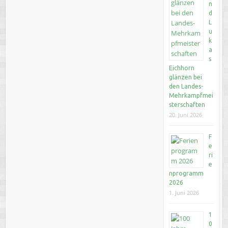
n
d
L
u
k
a
s
Eichhorn
glänzen bei
den Landes-
Mehrkampfmei
sterschaften
20. Juni 2026
F
e
ri
e
nprogramm
2026
1. Juni 2026
1
0