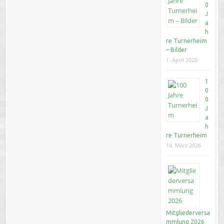
0
J
a
h
re Turnerheim
– Bilder
1. April 2026
1
0
0
J
a
h
re Turnerheim
14. März 2026
Mitgliederversa
mmlung 2026