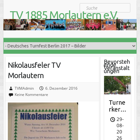
S
Suche
k
TV 1885 Morlautern e.V.
i
Der Turnverein für Jung und Alt
p
t
o
c
o
n
t
Bevorsteh
Nikolausfeler TV
ende
e
Veranstalt
ungen
n
Morlautern
t
TVMAdmin
6. Dezember 2016
Keine Kommentare
Turne
rkerw
e
29-
08-
20
26