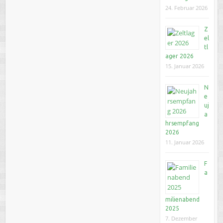
24. Februar 2026
Z
el
tl
ager 2026
15. Januar 2026
N
e
uj
a
hrsempfang
2026
11. Januar 2026
F
a
milienabend
2025
7. Dezember