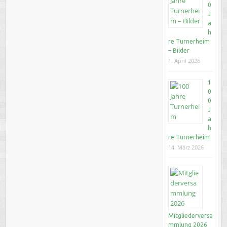
0
J
a
h
re Turnerheim
– Bilder
1. April 2026
1
0
0
J
a
h
re Turnerheim
14. März 2026
Mitgliederversa
mmlung 2026