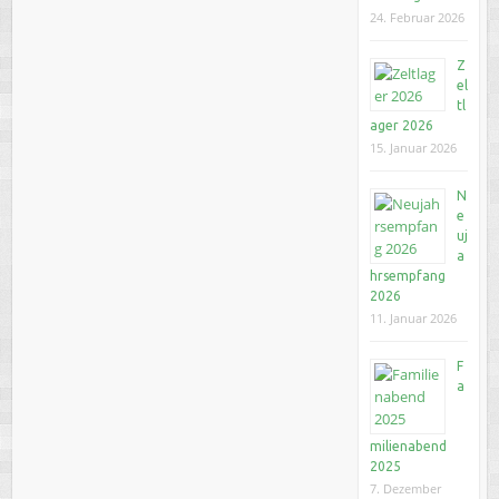
24. Februar 2026
Z
el
tl
ager 2026
15. Januar 2026
N
e
uj
a
hrsempfang
2026
11. Januar 2026
F
a
milienabend
2025
7. Dezember