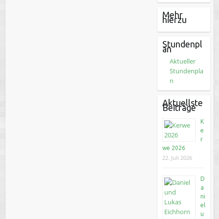
Mehr
hierzu
Stundenpl
an
Aktueller
Stundenpla
n
Aktuellste
Beiträge
K
e
r
we 2026
22. Juli 2026
D
a
ni
el
u