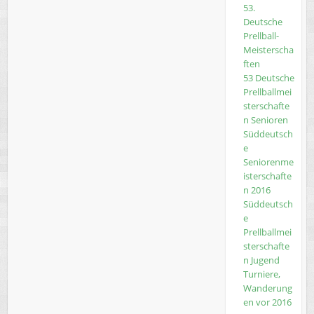
53.
Deutsche
Prellball-
Meisterscha
ften
53 Deutsche
Prellballmei
sterschafte
n Senioren
Süddeutsch
e
Seniorenme
isterschafte
n 2016
Süddeutsch
e
Prellballmei
sterschafte
n Jugend
Turniere,
Wanderung
en vor 2016