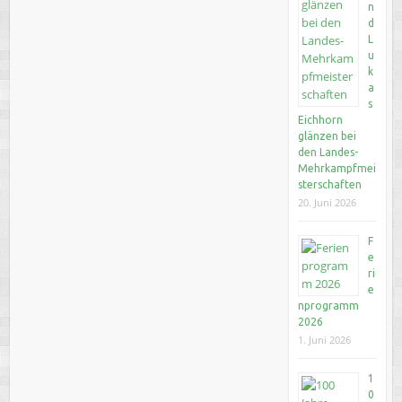
n
d
L
u
k
a
s
Eichhorn
glänzen bei
den Landes-
Mehrkampfmei
sterschaften
20. Juni 2026
F
e
ri
e
nprogramm
2026
1. Juni 2026
1
0