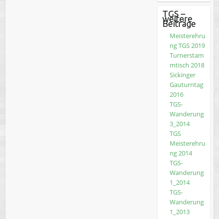
TGS –
weitere
Beiträge
Meisterehru
ng TGS 2019
Turnerstam
mtisch 2018
Sickinger
Gauturntag
2016
TGS-
Wanderung
3_2014
TGS
Meisterehru
ng 2014
TGS-
Wanderung
1_2014
TGS-
Wanderung
1_2013