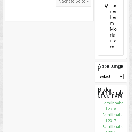
Nächste Seite »
Tur
ner
hei
m
Mo
rla
ute
rn
Abteilunge
n
Bilder
Familienab
ende TVM
Familienabe
nd 2018
Familienabe
nd 2017
Familienabe