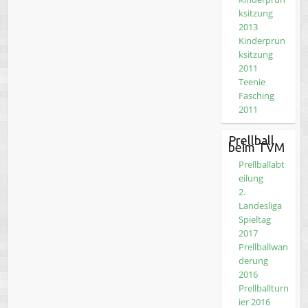
ksitzung
2013
Kinderprun
ksitzung
2011
Teenie
Fasching
2011
Prellball
beim TVM
Prellballabt
eilung
2.
Landesliga
Spieltag
2017
Prellballwan
derung
2016
Prellballturn
ier 2016