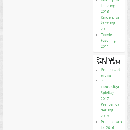
ksitzung
2013
Kinderprun
ksitzung
2011
Teenie
Fasching
2011
Prellball
beim TVM
Prellballabt
eilung
2.
Landesliga
Spieltag
2017
Prellballwan
derung
2016
Prellballturn
ier 2016