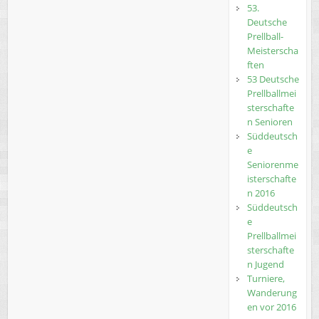
53.
Deutsche
Prellball-
Meisterscha
ften
53 Deutsche
Prellballmei
sterschafte
n Senioren
Süddeutsch
e
Seniorenme
isterschafte
n 2016
Süddeutsch
e
Prellballmei
sterschafte
n Jugend
Turniere,
Wanderung
en vor 2016