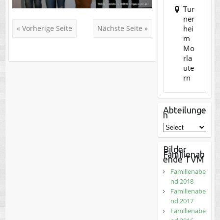
Tur
ner
hei
« Vorherige Seite
Nächste Seite »
m
Mo
rla
ute
rn
Abteilunge
n
Bilder
Familienab
ende TVM
Familienabe
nd 2018
Familienabe
nd 2017
Familienabe