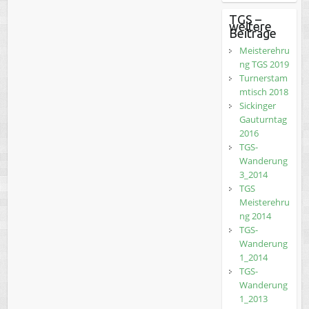
TGS –
weitere
Beiträge
Meisterehru
ng TGS 2019
Turnerstam
mtisch 2018
Sickinger
Gauturntag
2016
TGS-
Wanderung
3_2014
TGS
Meisterehru
ng 2014
TGS-
Wanderung
1_2014
TGS-
Wanderung
1_2013