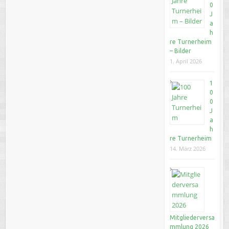
0
J
a
h
re Turnerheim
– Bilder
1. April 2026
1
0
0
J
a
h
re Turnerheim
14. März 2026
Mitgliederversa
mmlung 2026