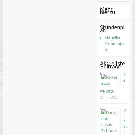
Mehr
hierzu
Stundenpl
an
Aktueller
Stundenpla
n
Aktuellste
Beiträge
K
e
r
we 2026
22. Juli 2026
D
a
ni
el
u