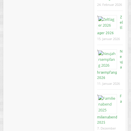
24. Februar 2026
Z
el
tl
ager 2026
15. Januar 2026
N
e
uj
a
hrsempfang
2026
11. Januar 2026
F
a
milienabend
2025
7. Dezember