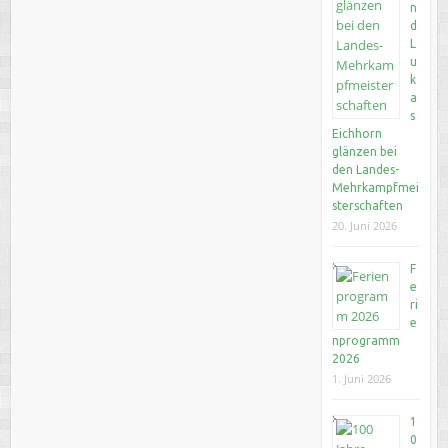
n
d
L
u
k
a
s
Eichhorn
glänzen bei
den Landes-
Mehrkampfmei
sterschaften
20. Juni 2026
F
e
ri
e
nprogramm
2026
1. Juni 2026
1
0