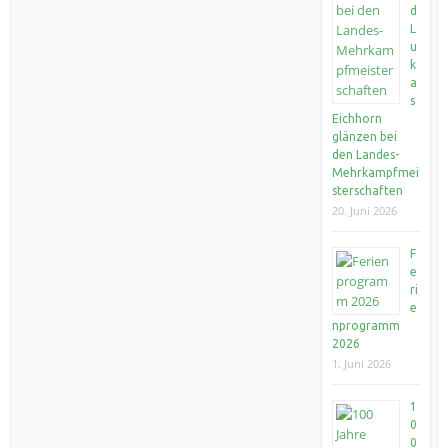
d
L
u
k
a
s
Eichhorn
glänzen bei
den Landes-
Mehrkampfmei
sterschaften
20. Juni 2026
F
e
ri
e
nprogramm
2026
1. Juni 2026
1
0
0