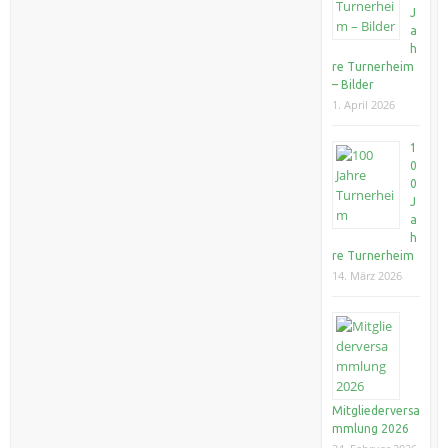
J
a
h
re Turnerheim
– Bilder
1. April 2026
1
0
0
J
a
h
re Turnerheim
14. März 2026
Mitgliederversa
mmlung 2026