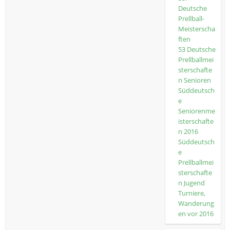
Deutsche
Prellball-
Meisterscha
ften
53 Deutsche
Prellballmei
sterschafte
n Senioren
Süddeutsch
e
Seniorenme
isterschafte
n 2016
Süddeutsch
e
Prellballmei
sterschafte
n Jugend
Turniere,
Wanderung
en vor 2016