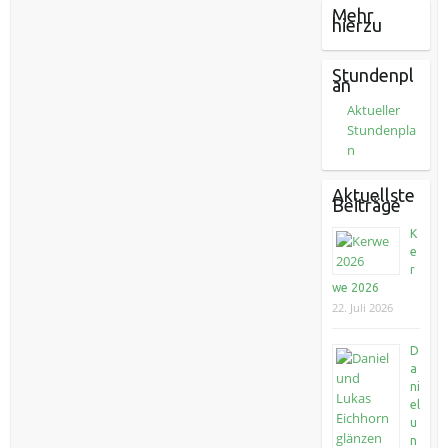
Mehr
hierzu
Stundenpl
an
Aktueller
Stundenpla
n
Aktuellste
Beiträge
K
e
r
we 2026
22. Juli 2026
D
a
ni
el
u
n