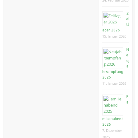
24. Februar 2026
Z
el
tl
ager 2026
15. Januar 2026
N
e
uj
a
hrsempfang
2026
11. Januar 2026
F
a
milienabend
2025
7. Dezember
2025