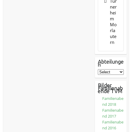
Tur
ner
hei
m
Mo
rla
ute
rn
Abteilunge
n
Bilder
Familienab
ende TVM
Familienabe
nd 2018
Familienabe
nd 2017
Familienabe
nd 2016