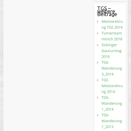
TGS –
weitere
Beiträge
Meisterehru
ng TGS 2019
Turnerstam
mtisch 2018
Sickinger
Gauturntag
2016
TGS-
Wanderung
3_2014
TGS
Meisterehru
ng 2014
TGS-
Wanderung
1_2014
TGS-
Wanderung
1_2013