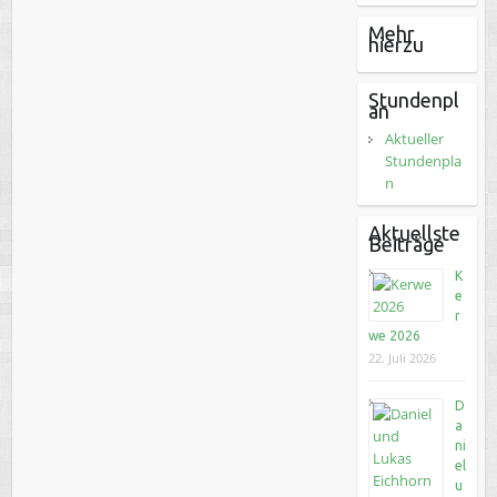
Mehr
hierzu
Stundenpl
an
Aktueller
Stundenpla
n
Aktuellste
Beiträge
K
e
r
we 2026
22. Juli 2026
D
a
ni
el
u