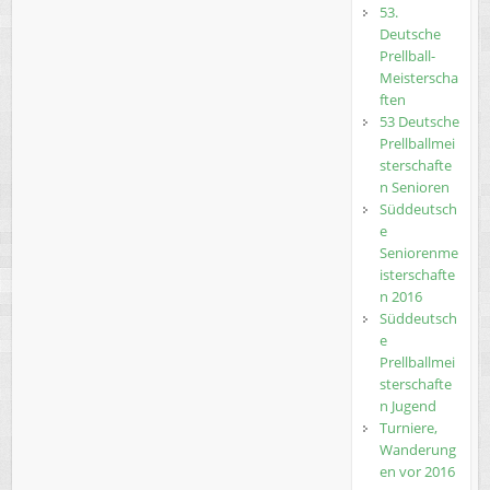
53.
Deutsche
Prellball-
Meisterscha
ften
53 Deutsche
Prellballmei
sterschafte
n Senioren
Süddeutsch
e
Seniorenme
isterschafte
n 2016
Süddeutsch
e
Prellballmei
sterschafte
n Jugend
Turniere,
Wanderung
en vor 2016