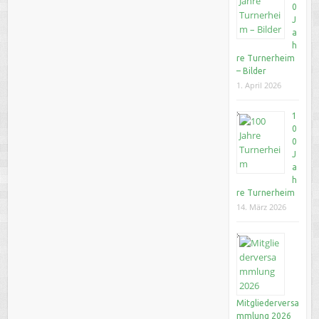
0
J
a
h
re Turnerheim
– Bilder
1. April 2026
1
0
0
J
a
h
re Turnerheim
14. März 2026
Mitgliederversa
mmlung 2026