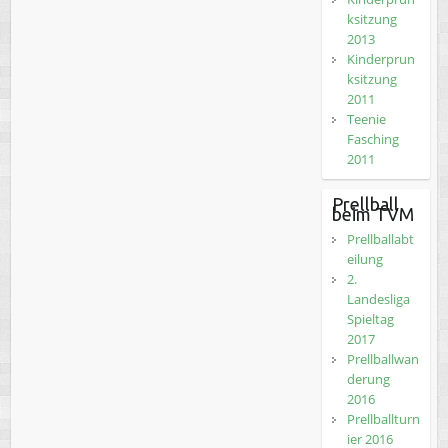
ksitzung
2013
Kinderprun
ksitzung
2011
Teenie
Fasching
2011
Prellball
beim TVM
Prellballabt
eilung
2.
Landesliga
Spieltag
2017
Prellballwan
derung
2016
Prellballturn
ier 2016