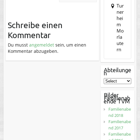
Tur
ner
hei
Schreibe einen
m
Mo
Kommentar
rla
ute
Du musst
angemeldet
sein, um einen
rn
Kommentar abzugeben.
Abteilunge
n
Bilder
Familienab
ende TVM
Familienabe
nd 2018
Familienabe
nd 2017
Familienabe