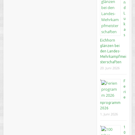
n
d
L
u
k
a
s
Eichhorn
glänzen bei
den Landes-
Mehrkampfmei
sterschaften
20. Juni 2026
F
e
ri
e
nprogramm
2026
1. Juni 2026
1
0