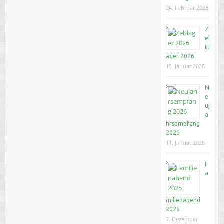
24. Februar 2026
Z
el
tl
ager 2026
15. Januar 2026
N
e
uj
a
hrsempfang
2026
11. Januar 2026
F
a
milienabend
2025
7. Dezember