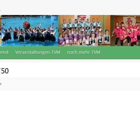
.
gend
Veranstaltungen TVM
noch mehr TVM
750
e