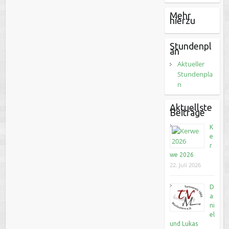
Mehr
hierzu
Stundenpl
an
Aktueller
Stundenpla
n
Aktuellste
Beiträge
K
e
r
we 2026
22. Juli 2026
D
a
ni
el
und Lukas