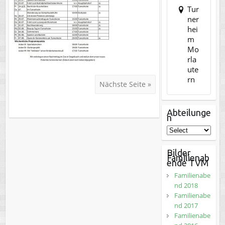
Tur
ner
hei
m
Mo
rla
ute
rn
Nächste Seite »
Abteilunge
n
Bilder
Familienab
ende TVM
Familienabe
nd 2018
Familienabe
nd 2017
Familienabe