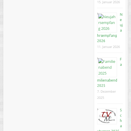
15. Januar 2026
N
e
uj
a
hrsempfang
2026
11. Januar 2026
F
a
milienabend
2025
7. Dezember
2025
S
c
h
a