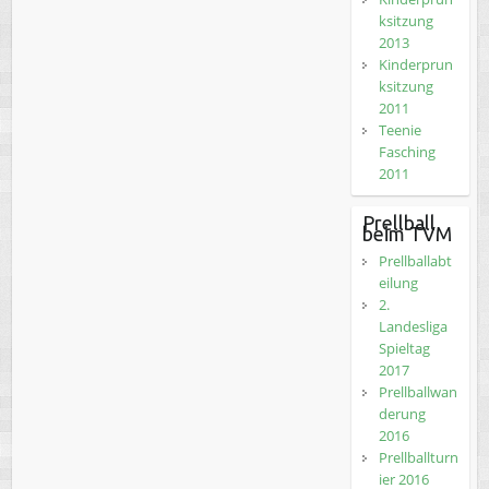
ksitzung
2013
Kinderprun
ksitzung
2011
Teenie
Fasching
2011
Prellball
beim TVM
Prellballabt
eilung
2.
Landesliga
Spieltag
2017
Prellballwan
derung
2016
Prellballturn
ier 2016