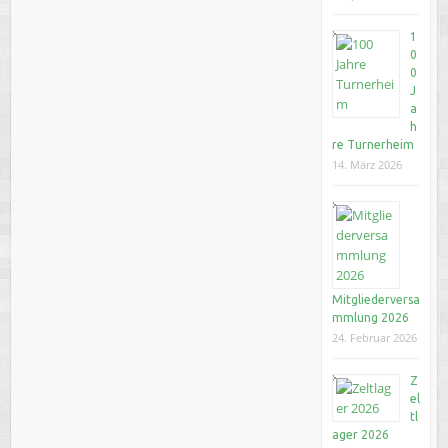
1
0
0
J
a
h
re Turnerheim
14. März 2026
Mitgliederversa
mmlung 2026
24. Februar 2026
Z
el
tl
ager 2026