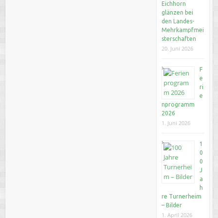
Eichhorn
glänzen bei
den Landes-
Mehrkampfmei
sterschaften
20. Juni 2026
F
e
ri
e
nprogramm
2026
1. Juni 2026
1
0
0
J
a
h
re Turnerheim
– Bilder
1. April 2026