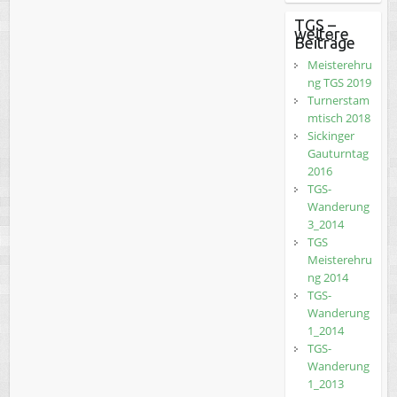
TGS –
weitere
Beiträge
Meisterehru
ng TGS 2019
Turnerstam
mtisch 2018
Sickinger
Gauturntag
2016
TGS-
Wanderung
3_2014
TGS
Meisterehru
ng 2014
TGS-
Wanderung
1_2014
TGS-
Wanderung
1_2013