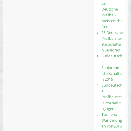
53.
Deutsche
Prellball-
Meisterscha
ften
53 Deutsche
Prellballmei
sterschafte
n Senioren
Süddeutsch
e
Seniorenme
isterschafte
n 2016
Süddeutsch
e
Prellballmei
sterschafte
n Jugend
Turniere,
Wanderung
en vor 2016