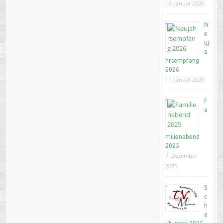
15. Januar 2026
N
e
uj
a
hrsempfang
2026
11. Januar 2026
F
a
milienabend
2025
7. Dezember
2025
S
c
h
a