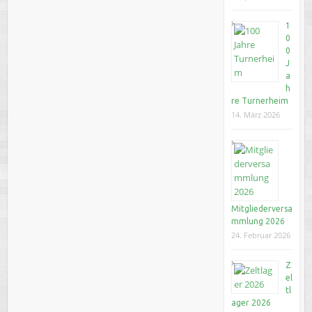
1
0
0
J
a
h
re Turnerheim
14. März 2026
Mitgliederversa
mmlung 2026
24. Februar 2026
Z
el
tl
ager 2026