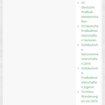
53.
Deutsche
Prellball-
Meisterscha
ften
53 Deutsche
Prellballmei
sterschafte
n Senioren
Süddeutsch
e
Seniorenme
isterschafte
n 2016
Süddeutsch
e
Prellballmei
sterschafte
n Jugend
Turniere,
Wanderung
en vor 2016