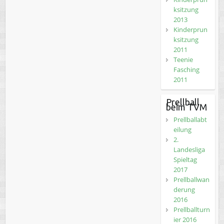
ksitzung
2013
Kinderprun
ksitzung
2011
Teenie
Fasching
2011
Prellball
beim TVM
Prellballabt
eilung
2.
Landesliga
Spieltag
2017
Prellballwan
derung
2016
Prellballturn
ier 2016