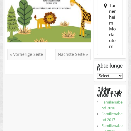
Tur
ner
hei
m
Mo
rla
ute
rn
« Vorherige Seite
Nächste Seite »
Abteilunge
n
Bilder
Familienab
ende TVM
Familienabe
nd 2018
Familienabe
nd 2017
Familienabe