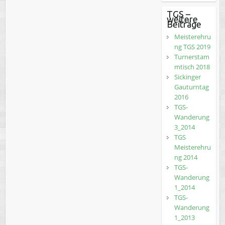
TGS –
weitere
Beiträge
Meisterehru
ng TGS 2019
Turnerstam
mtisch 2018
Sickinger
Gauturntag
2016
TGS-
Wanderung
3_2014
TGS
Meisterehru
ng 2014
TGS-
Wanderung
1_2014
TGS-
Wanderung
1_2013