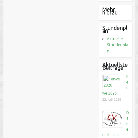
Mehr
hierzu
Stundenpl
an
Aktueller
Stundenpla
n
Aktuellste
Beiträge
K
e
r
we 2026
22. Juli 2026
D
a
ni
el
und Lukas