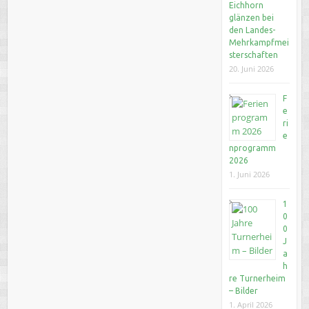
Eichhorn
glänzen bei
den Landes-
Mehrkampfmei
sterschaften
20. Juni 2026
F
e
ri
e
nprogramm
2026
1. Juni 2026
1
0
0
J
a
h
re Turnerheim
– Bilder
1. April 2026