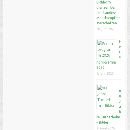
Eichhorn
glänzen bei
den Landes-
Mehrkampfmei
sterschaften
20. Juni 2026
F
e
ri
e
nprogramm
2026
1. Juni 2026
1
0
0
J
a
h
re Turnerheim
– Bilder
1. April 2026