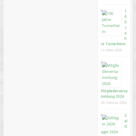
1
0
0
J
a
h
re Turnerheim
14. März 2026
Mitgliederversa
mmlung 2026
24. Februar 2026
Z
el
tl
ager 2026