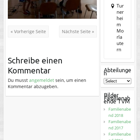
Tur
ner
hei
m
Mo
« Vorherige Seite
Nächste Seite »
rla
ute
rn
Schreibe einen
Kommentar
Abteilunge
n
Du musst
angemeldet
sein, um einen
Kommentar abzugeben.
Bilder
Familienab
ende TVM
Familienabe
nd 2018
Familienabe
nd 2017
Familienabe