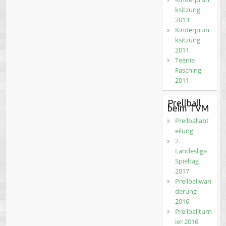
ksitzung
2013
Kinderprun
ksitzung
2011
Teenie
Fasching
2011
Prellball
beim TVM
Prellballabt
eilung
2.
Landesliga
Spieltag
2017
Prellballwan
derung
2016
Prellballturn
ier 2016