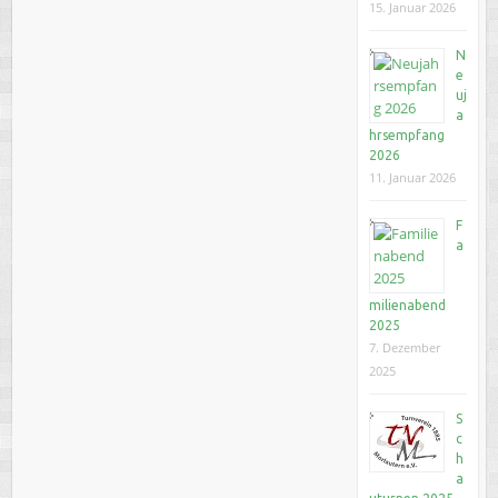
15. Januar 2026
N
e
uj
a
hrsempfang
2026
11. Januar 2026
F
a
milienabend
2025
7. Dezember
2025
S
c
h
a