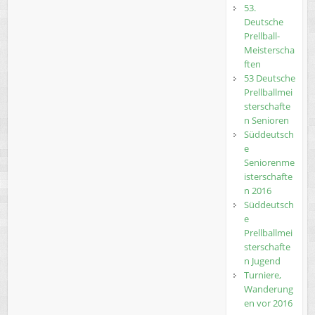
53.
Deutsche
Prellball-
Meisterscha
ften
53 Deutsche
Prellballmei
sterschafte
n Senioren
Süddeutsch
e
Seniorenme
isterschafte
n 2016
Süddeutsch
e
Prellballmei
sterschafte
n Jugend
Turniere,
Wanderung
en vor 2016