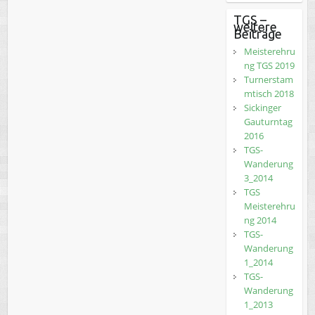
TGS –
weitere
Beiträge
Meisterehru
ng TGS 2019
Turnerstam
mtisch 2018
Sickinger
Gauturntag
2016
TGS-
Wanderung
3_2014
TGS
Meisterehru
ng 2014
TGS-
Wanderung
1_2014
TGS-
Wanderung
1_2013