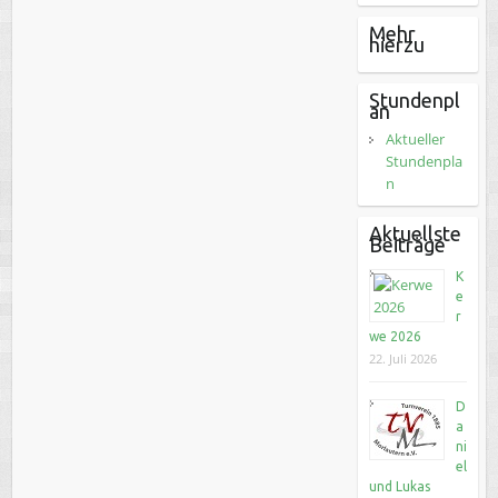
Mehr
hierzu
Stundenpl
an
Aktueller
Stundenpla
n
Aktuellste
Beiträge
K
e
r
we 2026
22. Juli 2026
D
a
ni
el
und Lukas