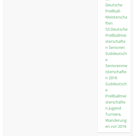
Deutsche
Prellball-
Meisterscha
ften
53 Deutsche
Prellballmei
sterschafte
n Senioren
Süddeutsch
e
Seniorenme
isterschafte
n 2016
Süddeutsch
e
Prellballmei
sterschafte
n Jugend
Turniere,
Wanderung
en vor 2016