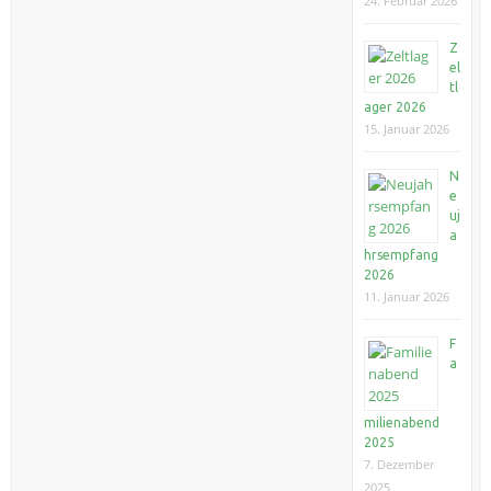
24. Februar 2026
Z
el
tl
ager 2026
15. Januar 2026
N
e
uj
a
hrsempfang
2026
11. Januar 2026
F
a
milienabend
2025
7. Dezember
2025