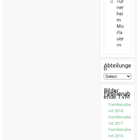
Tur
ner
hei
m
Mo
rla
ute
rn
Abteilunge
n
Bilder
Familienab
ende TVM
Familienabe
nd 2018
Familienabe
nd 2017
Familienabe
nd 2016