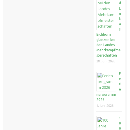
d
L
u
k
a
s
Eichhorn
glänzen bei
den Landes-
Mehrkampfmei
sterschaften
20. Juni 2026
F
e
ri
e
nprogramm
2026
1. Juni 2026
1
0
0