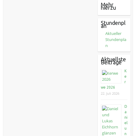
Mehr
hierzu
Stundenpl
an
Aktueller
Stundenpla
n
Aktuellste
Beiträge
K
e
r
we 2026
22. Juli 2026
D
a
ni
el
u
n