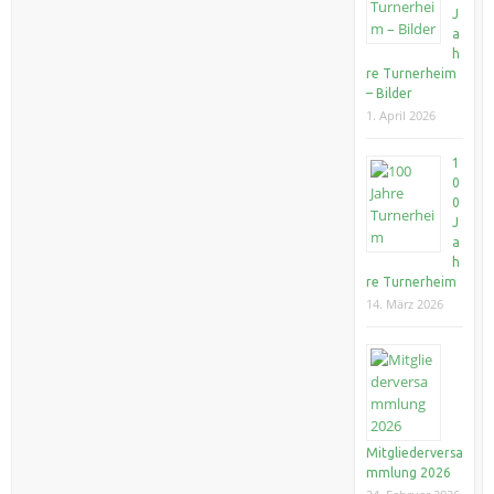
J
a
h
re Turnerheim
– Bilder
1. April 2026
1
0
0
J
a
h
re Turnerheim
14. März 2026
Mitgliederversa
mmlung 2026