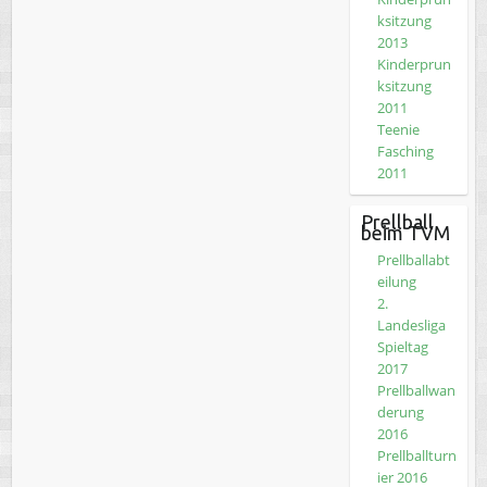
ksitzung
2013
Kinderprun
ksitzung
2011
Teenie
Fasching
2011
Prellball
beim TVM
Prellballabt
eilung
2.
Landesliga
Spieltag
2017
Prellballwan
derung
2016
Prellballturn
ier 2016