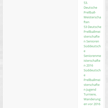
53.
Deutsche
Prellball-
Meisterscha
ften
53 Deutsche
Prellballmei
sterschafte
n Senioren
Süddeutsch
e
Seniorenme
isterschafte
n 2016
Süddeutsch
e
Prellballmei
sterschafte
n Jugend
Turniere,
Wanderung
en vor 2016