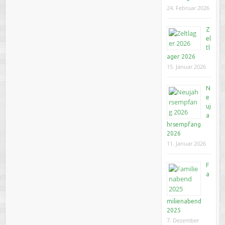
24. Februar 2026
Z
el
tl
ager 2026
15. Januar 2026
N
e
uj
a
hrsempfang
2026
11. Januar 2026
F
a
milienabend
2025
7. Dezember