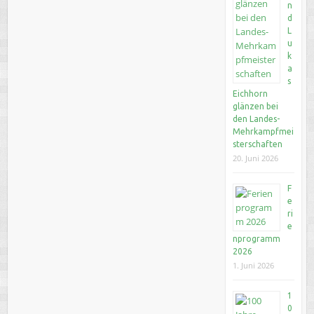
n
d
L
u
k
a
s
Eichhorn
glänzen bei
den Landes-
Mehrkampfmei
sterschaften
20. Juni 2026
F
e
ri
e
nprogramm
2026
1. Juni 2026
1
0