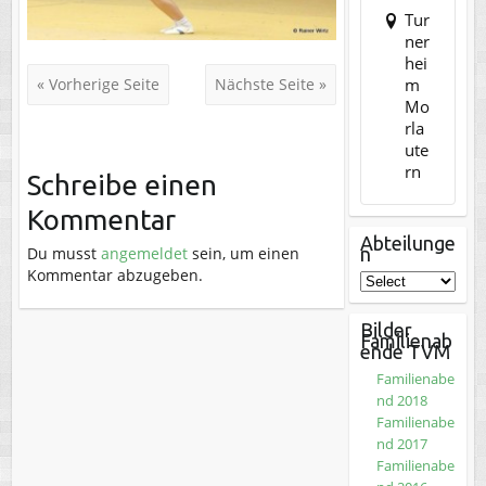
Tur
ner
hei
m
« Vorherige Seite
Nächste Seite »
Mo
rla
ute
rn
Schreibe einen
Kommentar
Abteilunge
n
Du musst
angemeldet
sein, um einen
Kommentar abzugeben.
Bilder
Familienab
ende TVM
Familienabe
nd 2018
Familienabe
nd 2017
Familienabe