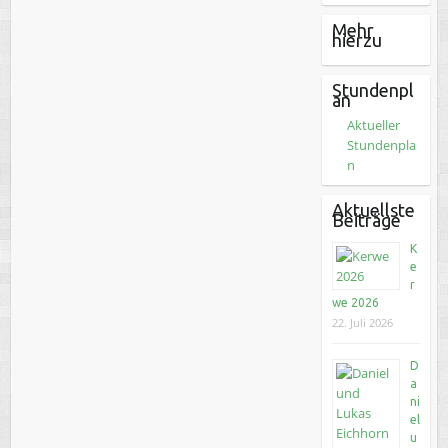
Mehr
hierzu
Stundenpl
an
Aktueller
Stundenpla
n
Aktuellste
Beiträge
K
e
r
we 2026
22. Juli 2026
D
a
ni
el
u