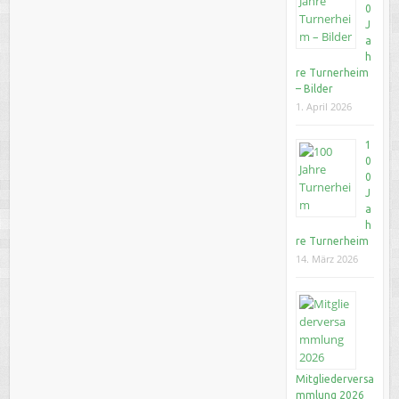
0
J
a
h
re Turnerheim
– Bilder
1. April 2026
1
0
0
J
a
h
re Turnerheim
14. März 2026
Mitgliederversa
mmlung 2026