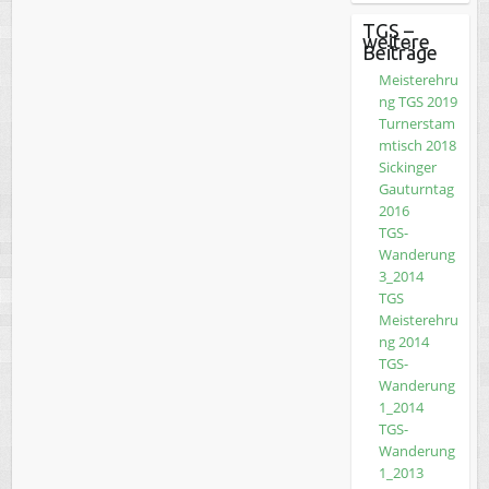
TGS –
weitere
Beiträge
Meisterehru
ng TGS 2019
Turnerstam
mtisch 2018
Sickinger
Gauturntag
2016
TGS-
Wanderung
3_2014
TGS
Meisterehru
ng 2014
TGS-
Wanderung
1_2014
TGS-
Wanderung
1_2013