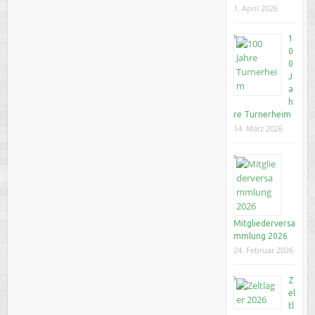
1. April 2026
1
0
0
J
a
h
re Turnerheim
14. März 2026
Mitgliederversa
mmlung 2026
24. Februar 2026
Z
el
tl