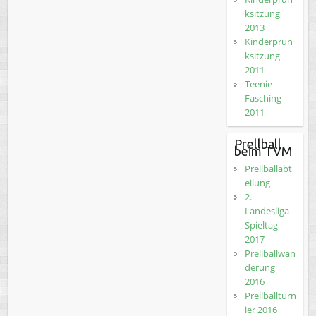
ksitzung
2013
Kinderprun
ksitzung
2011
Teenie
Fasching
2011
Prellball
beim TVM
Prellballabt
eilung
2.
Landesliga
Spieltag
2017
Prellballwan
derung
2016
Prellballturn
ier 2016