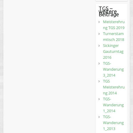
TGS –
weitere
Beiträge
Meisterehru
ng TGS 2019
Turnerstam
mtisch 2018
Sickinger
Gauturntag
2016
TGS-
Wanderung
3_2014
TGS
Meisterehru
ng 2014
TGS-
Wanderung
1_2014
TGS-
Wanderung
1_2013