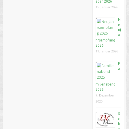
ager 2026
15. Januar 2026
N
e
uj
a
hrsempfang
2026
11. Januar 2026
F
a
milienabend
2025
7. Dezember
2025
S
c
h