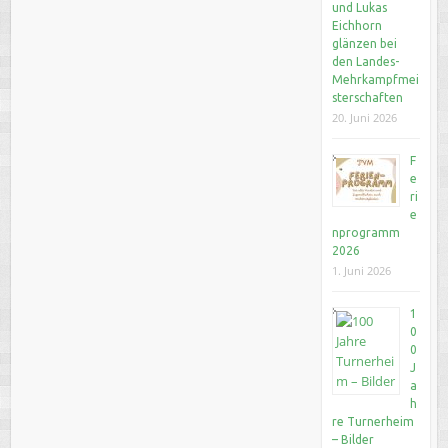
und Lukas
Eichhorn
glänzen bei
den Landes-
Mehrkampfmei
sterschaften
20. Juni 2026
F
e
ri
e
nprogramm
2026
1. Juni 2026
1
0
0
J
a
h
re Turnerheim
– Bilder