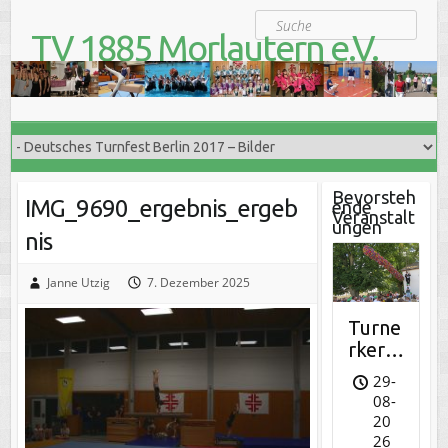
S
Suche
k
TV 1885 Morlautern e.V.
i
Der Turnverein für Jung und Alt
p
t
o
c
o
n
t
Bevorsteh
IMG_9690_ergebnis_ergeb
ende
e
Veranstalt
ungen
n
nis
t
Janne Utzig
7. Dezember 2025
Turne
rkerw
e
29-
08-
20
26