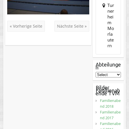
Tur
ner
hei
m
« Vorherige Seite
Nächste Seite »
Mo
rla
ute
rn
Abteilunge
n
Bilder
Familienab
ende TVM
Familienabe
nd 2018
Familienabe
nd 2017
Familienabe