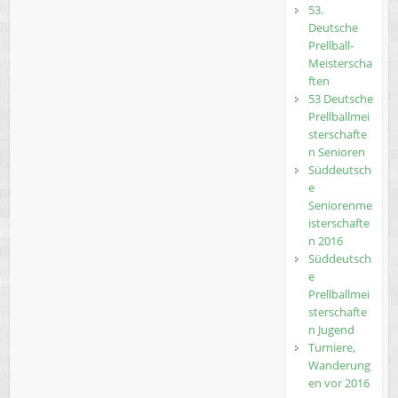
53.
Deutsche
Prellball-
Meisterscha
ften
53 Deutsche
Prellballmei
sterschafte
n Senioren
Süddeutsch
e
Seniorenme
isterschafte
n 2016
Süddeutsch
e
Prellballmei
sterschafte
n Jugend
Turniere,
Wanderung
en vor 2016