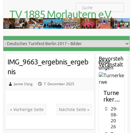
S
Suche
k
TV 1885 Morlautern e.V.
i
Der Turnverein für Jung und Alt
p
t
o
c
o
n
t
Bevorsteh
IMG_9663_ergebnis_ergeb
ende
e
Veranstalt
ungen
n
nis
t
Janne Utzig
7. Dezember 2025
Turne
rkerw
e
29-
« Vorherige Seite
Nächste Seite »
08-
20
26