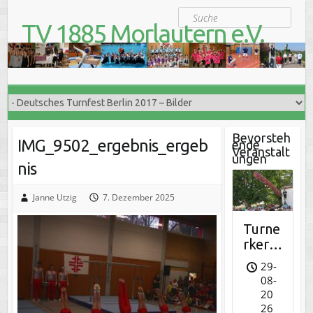
S
Suche
k
TV 1885 Morlautern e.V.
i
Der Turnverein für Jung und Alt
p
t
o
c
o
n
t
Bevorsteh
IMG_9502_ergebnis_ergeb
ende
e
Veranstalt
ungen
n
nis
t
Janne Utzig
7. Dezember 2025
Turne
rkerw
e
29-
08-
20
26