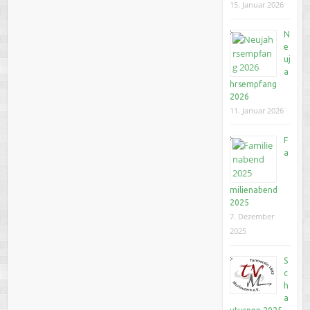
15. Januar 2026
N
e
uj
a
hrsempfang
2026
11. Januar 2026
F
a
milienabend
2025
7. Dezember
2025
S
c
h
a