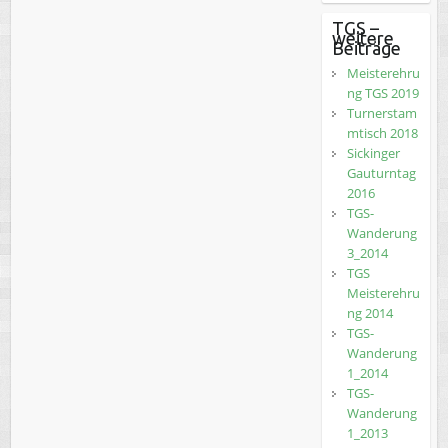
TGS –
weitere
Beiträge
Meisterehru
ng TGS 2019
Turnerstam
mtisch 2018
Sickinger
Gauturntag
2016
TGS-
Wanderung
3_2014
TGS
Meisterehru
ng 2014
TGS-
Wanderung
1_2014
TGS-
Wanderung
1_2013