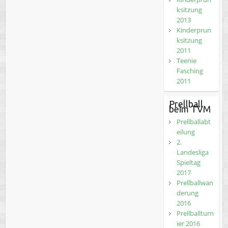
ksitzung
2013
Kinderprun
ksitzung
2011
Teenie
Fasching
2011
Prellball
beim TVM
Prellballabt
eilung
2.
Landesliga
Spieltag
2017
Prellballwan
derung
2016
Prellballturn
ier 2016