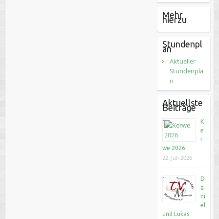
Mehr
hierzu
Stundenpl
an
Aktueller
Stundenpla
n
Aktuellste
Beiträge
K
e
r
we 2026
22. Juli 2026
D
a
ni
el
und Lukas