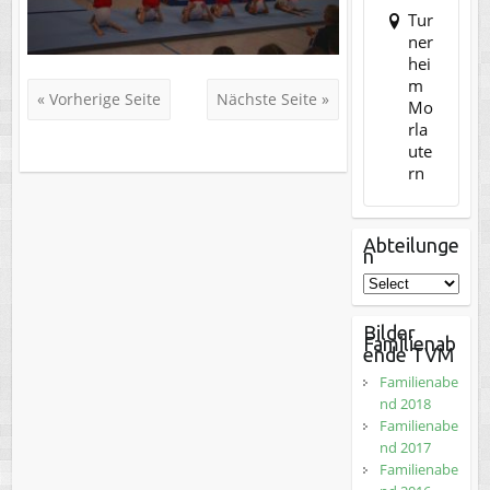
Tur
ner
hei
m
« Vorherige Seite
Nächste Seite »
Mo
rla
ute
rn
Abteilunge
n
Bilder
Familienab
ende TVM
Familienabe
nd 2018
Familienabe
nd 2017
Familienabe