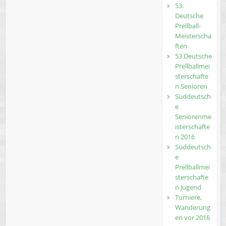
53.
Deutsche
Prellball-
Meisterscha
ften
53 Deutsche
Prellballmei
sterschafte
n Senioren
Süddeutsch
e
Seniorenme
isterschafte
n 2016
Süddeutsch
e
Prellballmei
sterschafte
n Jugend
Turniere,
Wanderung
en vor 2016