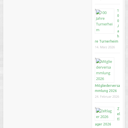
1
0
0
J
a
h
re Turnerheim
14. März 2026
Mitgliederversa
mmlung 2026
24. Februar 2026
Z
el
tl
ager 2026