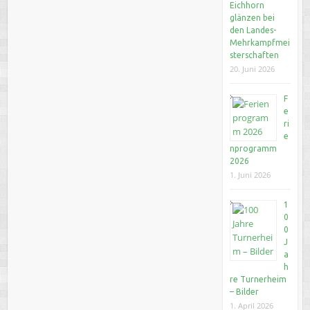
Eichhorn
glänzen bei
den Landes-
Mehrkampfmei
sterschaften
20. Juni 2026
F
e
ri
e
nprogramm
2026
1. Juni 2026
1
0
0
J
a
h
re Turnerheim
– Bilder
1. April 2026