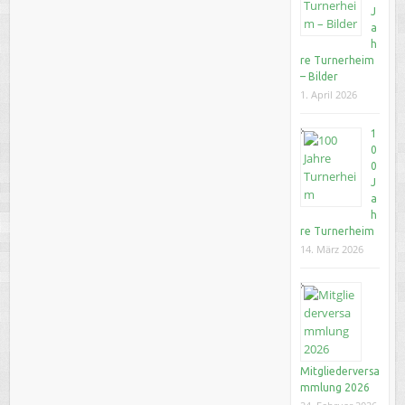
J
a
h
re Turnerheim
– Bilder
1. April 2026
1
0
0
J
a
h
re Turnerheim
14. März 2026
Mitgliederversa
mmlung 2026