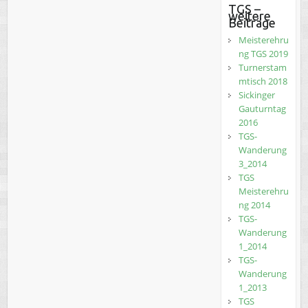
TGS –
weitere
Beiträge
Meisterehru
ng TGS 2019
Turnerstam
mtisch 2018
Sickinger
Gauturntag
2016
TGS-
Wanderung
3_2014
TGS
Meisterehru
ng 2014
TGS-
Wanderung
1_2014
TGS-
Wanderung
1_2013
TGS