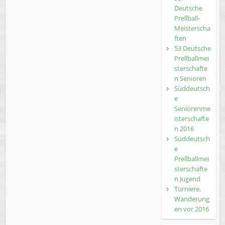
Deutsche
Prellball-
Meisterscha
ften
53 Deutsche
Prellballmei
sterschafte
n Senioren
Süddeutsch
e
Seniorenme
isterschafte
n 2016
Süddeutsch
e
Prellballmei
sterschafte
n Jugend
Turniere,
Wanderung
en vor 2016