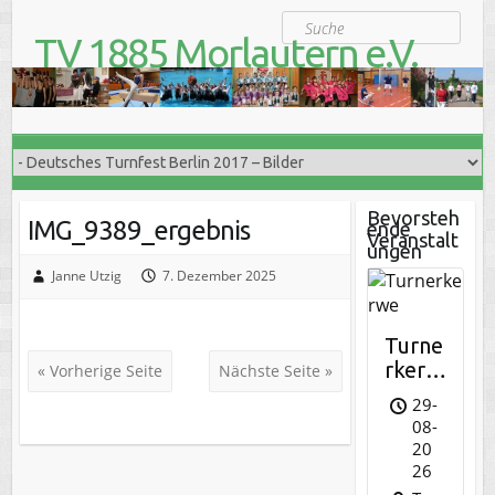
S
Suche
k
TV 1885 Morlautern e.V.
i
Der Turnverein für Jung und Alt
p
t
o
c
o
n
t
Bevorsteh
IMG_9389_ergebnis
ende
e
Veranstalt
ungen
n
t
Janne Utzig
7. Dezember 2025
Turne
rkerw
« Vorherige Seite
Nächste Seite »
e
29-
08-
20
26