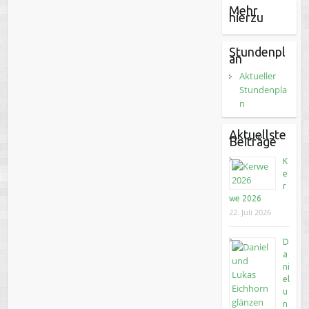
Mehr
hierzu
Stundenpl
an
Aktueller
Stundenpla
n
Aktuellste
Beiträge
K
e
r
we 2026
22. Juli 2026
D
a
ni
el
u
n