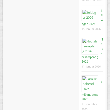
24. Februar 2026
Z
el
tl
ager 2026
15. Januar 2026
N
e
uj
a
hrsempfang
2026
11. Januar 2026
F
a
milienabend
2025
7. Dezember
2025