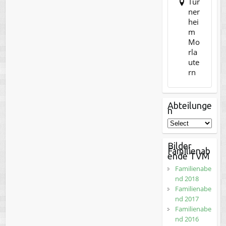
Tur
ner
hei
m
Mo
rla
ute
rn
Abteilunge
n
Bilder
Familienab
ende TVM
Familienabe
nd 2018
Familienabe
nd 2017
Familienabe
nd 2016