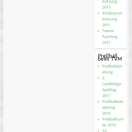
ksitzung
2013
Kinderprun
ksitzung
2011
Teenie
Fasching
2011
Prellball
beim TVM
Prellballabt
eilung
2.
Landesliga
Spieltag
2017
Prellballwan
derung
2016
Prellballturn
ier 2016
53.