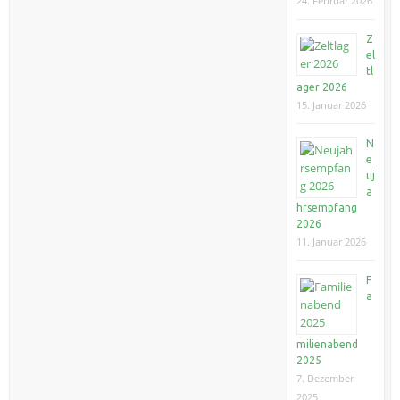
24. Februar 2026
Z
el
tl
ager 2026
15. Januar 2026
N
e
uj
a
hrsempfang
2026
11. Januar 2026
F
a
milienabend
2025
7. Dezember
2025