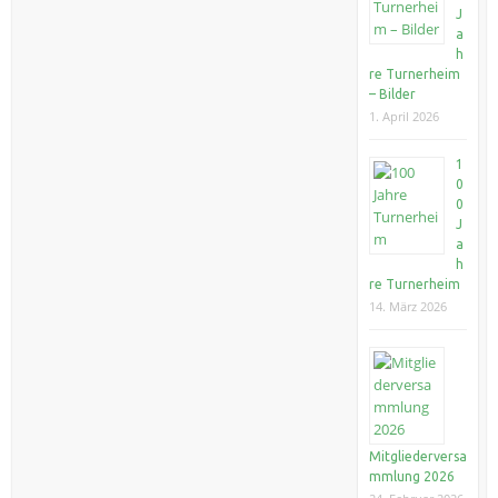
J
a
h
re Turnerheim
– Bilder
1. April 2026
1
0
0
J
a
h
re Turnerheim
14. März 2026
Mitgliederversa
mmlung 2026