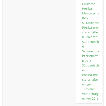
Deutsche
Prellball-
Meisterscha
ften
53 Deutsche
Prellballmei
sterschafte
n Senioren
Süddeutsch
e
Seniorenme
isterschafte
n 2016
Süddeutsch
e
Prellballmei
sterschafte
n Jugend
Turniere,
Wanderung
en vor 2016