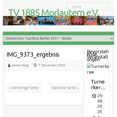
S
Suche
k
TV 1885 Morlautern e.V.
i
Der Turnverein für Jung und Alt
p
t
o
c
o
n
t
Bevorsteh
IMG_9373_ergebnis
ende
e
Veranstalt
ungen
n
t
Janne Utzig
7. Dezember 2025
Turne
rkerw
« Vorherige Seite
Nächste Seite »
e
29-
08-
20
26