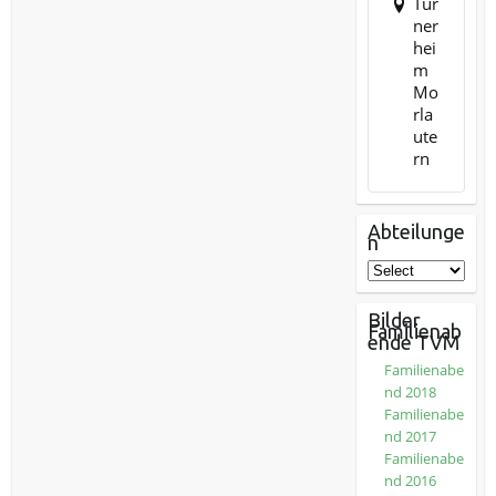
Tur
ner
hei
m
Mo
rla
ute
rn
Abteilunge
n
Bilder
Familienab
ende TVM
Familienabe
nd 2018
Familienabe
nd 2017
Familienabe
nd 2016