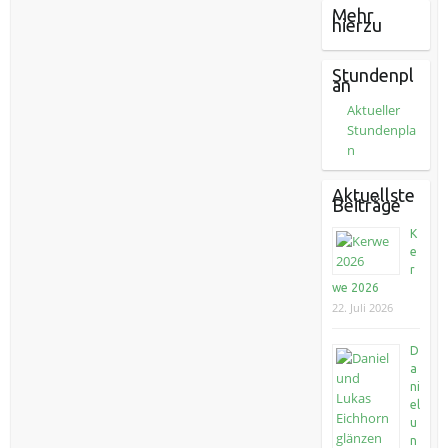
Mehr
hierzu
Stundenpl
an
Aktueller
Stundenpla
n
Aktuellste
Beiträge
K
e
r
we 2026
22. Juli 2026
D
a
ni
el
u
n