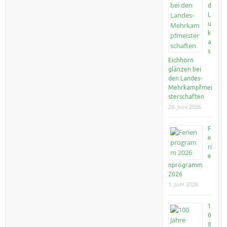
d
L
u
k
a
s
Eichhorn
glänzen bei
den Landes-
Mehrkampfmei
sterschaften
20. Juni 2026
F
e
ri
e
nprogramm
2026
1. Juni 2026
1
0
0