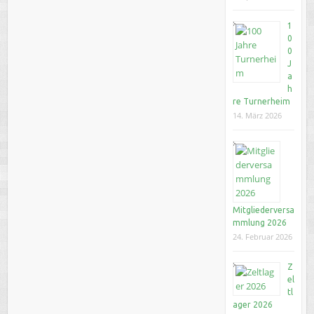
1
0
0
J
a
h
re Turnerheim
14. März 2026
Mitgliederversa
mmlung 2026
24. Februar 2026
Z
el
tl
ager 2026