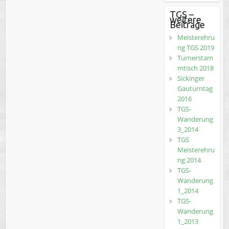
TGS –
weitere
Beiträge
Meisterehru
ng TGS 2019
Turnerstam
mtisch 2018
Sickinger
Gauturntag
2016
TGS-
Wanderung
3_2014
TGS
Meisterehru
ng 2014
TGS-
Wanderung
1_2014
TGS-
Wanderung
1_2013