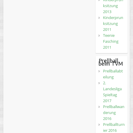
ksitzung
2013
Kinderprun
ksitzung
2011
Teenie
Fasching
2011
Prellball
beim TVM
Prellballabt
eilung
2.
Landesliga
Spieltag
2017
Prellballwan
derung
2016
Prellballturn
ier 2016