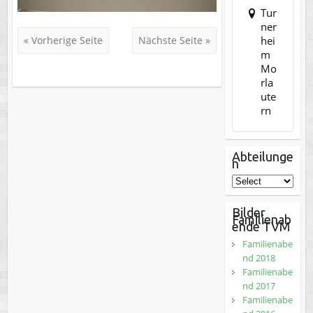
Tur
ner
hei
« Vorherige Seite
Nächste Seite »
m
Mo
rla
ute
rn
Abteilunge
n
Bilder
Familienab
ende TVM
Familienabe
nd 2018
Familienabe
nd 2017
Familienabe