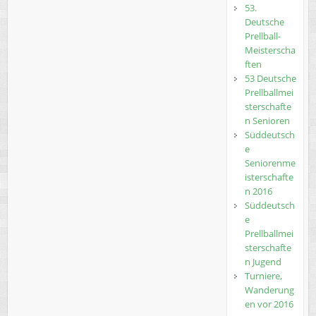
53.
Deutsche
Prellball-
Meisterscha
ften
53 Deutsche
Prellballmei
sterschafte
n Senioren
Süddeutsch
e
Seniorenme
isterschafte
n 2016
Süddeutsch
e
Prellballmei
sterschafte
n Jugend
Turniere,
Wanderung
en vor 2016