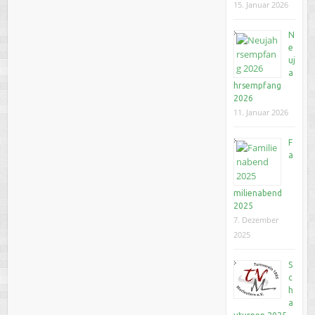
15. Januar 2026
N
e
uj
a
hrsempfang
2026
11. Januar 2026
F
a
milienabend
2025
7. Dezember
2025
S
c
h
a