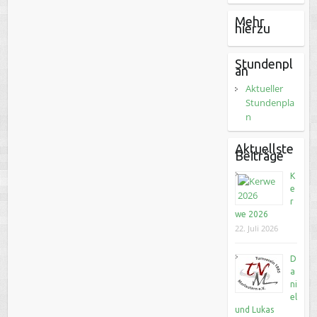
Mehr
hierzu
Stundenpl
an
Aktueller
Stundenpla
n
Aktuellste
Beiträge
K
e
r
we 2026
22. Juli 2026
D
a
ni
el
und Lukas