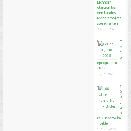
Eichhorn
glänzen bei
den Landes-
Mehrkampfmei
sterschaften
20. Juni 2026
F
e
ri
e
nprogramm
2026
1. Juni 2026
1
0
0
J
a
h
re Turnerheim
– Bilder
1. April 2026