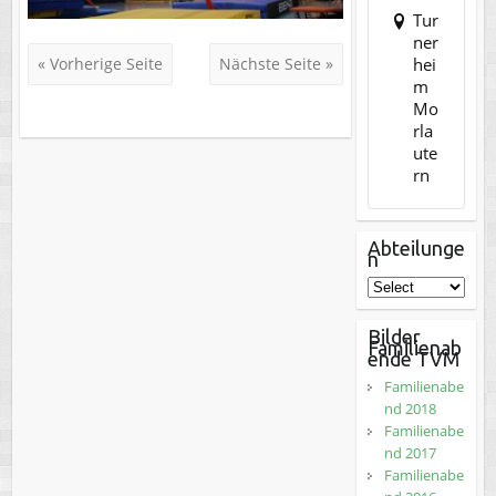
Tur
ner
hei
« Vorherige Seite
Nächste Seite »
m
Mo
rla
ute
rn
Abteilunge
n
Bilder
Familienab
ende TVM
Familienabe
nd 2018
Familienabe
nd 2017
Familienabe