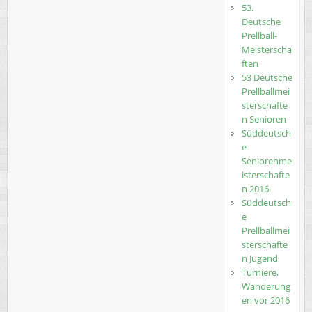
53.
Deutsche
Prellball-
Meisterscha
ften
53 Deutsche
Prellballmei
sterschafte
n Senioren
Süddeutsch
e
Seniorenme
isterschafte
n 2016
Süddeutsch
e
Prellballmei
sterschafte
n Jugend
Turniere,
Wanderung
en vor 2016