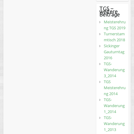
TGS –
weitere
Beiträge
Meisterehru
ng TGS 2019
Turnerstam
mtisch 2018
Sickinger
Gauturntag
2016
TGS-
Wanderung
3_2014
TGS
Meisterehru
ng 2014
TGS-
Wanderung
1_2014
TGS-
Wanderung
1_2013