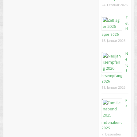
24. Februar 2026
Z
el
tl
ager 2026
15. Januar 2026
N
e
uj
a
hrsempfang
2026
11. Januar 2026
F
a
milienabend
2025
7. Dezember