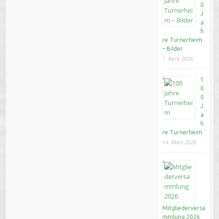
0
J
a
h
re Turnerheim
– Bilder
1. April 2026
1
0
0
J
a
h
re Turnerheim
14. März 2026
Mitgliederversa
mmlung 2026