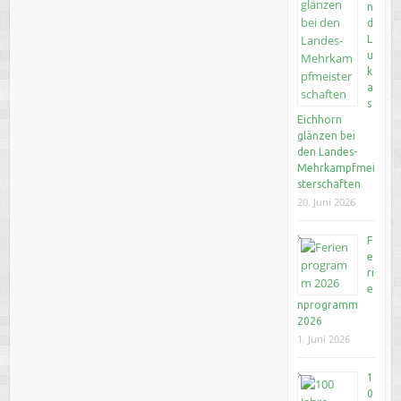
n
d
L
u
k
a
s
Eichhorn
glänzen bei
den Landes-
Mehrkampfmei
sterschaften
20. Juni 2026
F
e
ri
e
nprogramm
2026
1. Juni 2026
1
0