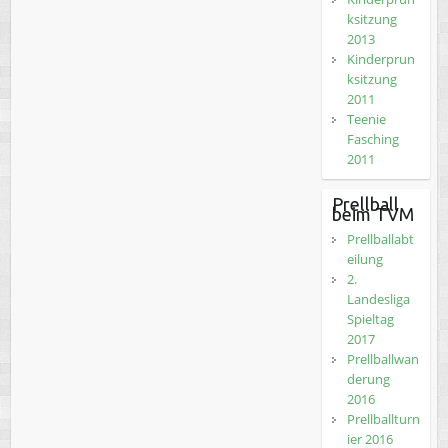
ksitzung
2013
Kinderprun
ksitzung
2011
Teenie
Fasching
2011
Prellball
beim TVM
Prellballabt
eilung
2.
Landesliga
Spieltag
2017
Prellballwan
derung
2016
Prellballturn
ier 2016