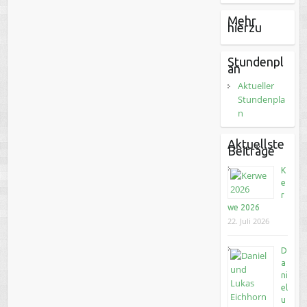
Mehr
hierzu
Stundenpl
an
Aktueller
Stundenpla
n
Aktuellste
Beiträge
K
e
r
we 2026
22. Juli 2026
D
a
ni
el
u