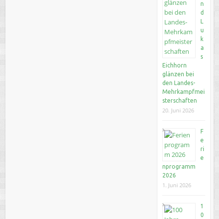
n
d
L
u
k
a
s
Eichhorn
glänzen bei
den Landes-
Mehrkampfmei
sterschaften
20. Juni 2026
F
e
ri
e
nprogramm
2026
1. Juni 2026
1
0