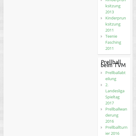
ksitzung
2013
Kinderprun
ksitzung
2011
Teenie
Fasching
2011
Prellball
beim TVM
Prellballabt
eilung
2.
Landesliga
Spieltag
2017
Prellballwan
derung
2016
Prellballturn
ier 2016