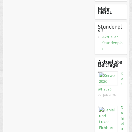
Mehr
hierzu
Stundenpl
an
Aktueller
Stundenpla
n
Aktuellste
Beiträge
K
e
r
we 2026
22. Juli 2026
D
a
ni
el
u