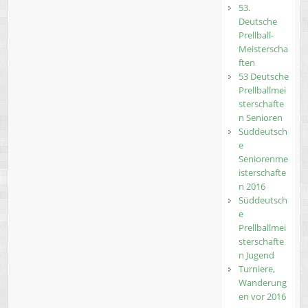
53.
Deutsche
Prellball-
Meisterscha
ften
53 Deutsche
Prellballmei
sterschafte
n Senioren
Süddeutsch
e
Seniorenme
isterschafte
n 2016
Süddeutsch
e
Prellballmei
sterschafte
n Jugend
Turniere,
Wanderung
en vor 2016