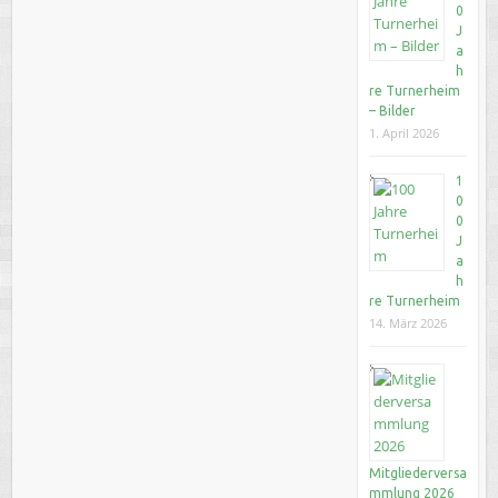
0
J
a
h
re Turnerheim
– Bilder
1. April 2026
1
0
0
J
a
h
re Turnerheim
14. März 2026
Mitgliederversa
mmlung 2026