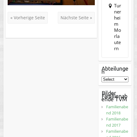
Tur
ner
hei
« Vorherige Seite
Nächste Seite »
m
Mo
rla
ute
rn
Abteilunge
n
Bilder
Familienab
ende TVM
Familienabe
nd 2018
Familienabe
nd 2017
Familienabe