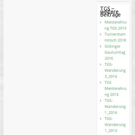
TGS –
weitere
Beiträge
Meisterehru
ng TGS 2019
Turnerstam
mtisch 2018
Sickinger
Gauturntag
2016
TGS-
Wanderung
3_2014
TGS
Meisterehru
ng 2014
TGS-
Wanderung
1_2014
TGS-
Wanderung
1_2013