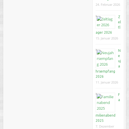
24. Februar 2026
Z
el
tl
ager 2026
15. Januar 2026
N
e
uj
a
hrsempfang
2026
11. Januar 2026
F
a
milienabend
2025
7. Dezember