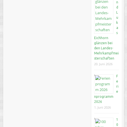
n
d
L
u
k
a
s
Eichhorn
glänzen bei
den Landes-
Mehrkampfmei
sterschaften
20. Juni 2026
F
e
ri
e
nprogramm
2026
1. Juni 2026
1
0