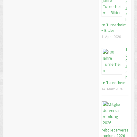
0
J
a
h
re Turnerheim
– Bilder
1. April 2026
1
0
0
J
a
h
re Turnerheim
14. März 2026
Mitgliederversa
mmlung 2026