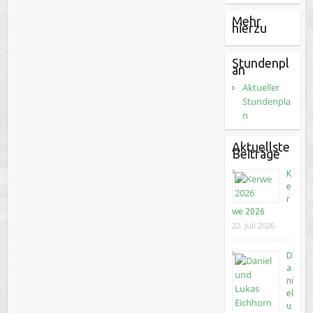
Mehr
hierzu
Stundenpl
an
Aktueller
Stundenpla
n
Aktuellste
Beiträge
K
e
r
we 2026
22. Juli 2026
D
a
ni
el
u