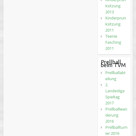
ksitzung
2013
Kinderprun
ksitzung
2011
Teenie
Fasching
2011
Prellball
beim TVM
Prellballabt
eilung
2.
Landesliga
Spieltag
2017
Prellballwan
derung
2016
Prellballturn
ier 2016