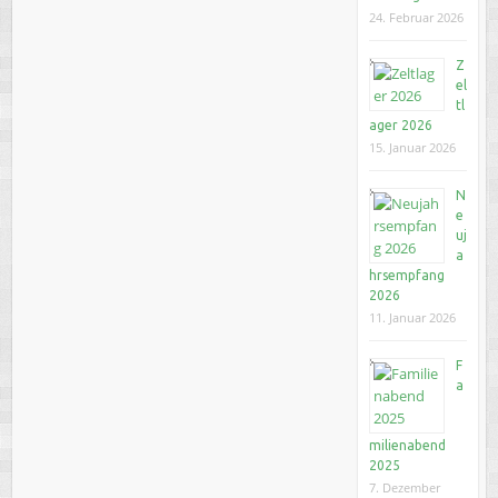
24. Februar 2026
Z
el
tl
ager 2026
15. Januar 2026
N
e
uj
a
hrsempfang
2026
11. Januar 2026
F
a
milienabend
2025
7. Dezember