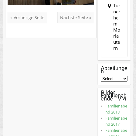
Tur
ner
hei
« Vorherige Seite
Nächste Seite »
m
Mo
rla
ute
rn
Abteilunge
n
Bilder
Familienab
ende TVM
Familienabe
nd 2018
Familienabe
nd 2017
Familienabe