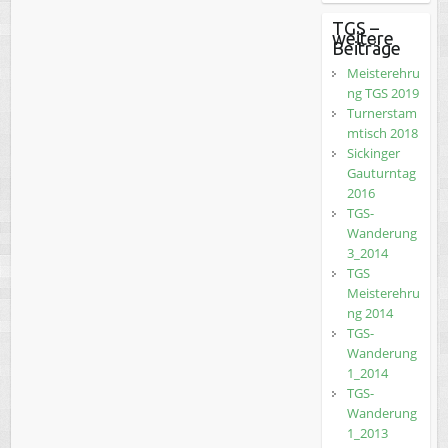
TGS –
weitere
Beiträge
Meisterehru
ng TGS 2019
Turnerstam
mtisch 2018
Sickinger
Gauturntag
2016
TGS-
Wanderung
3_2014
TGS
Meisterehru
ng 2014
TGS-
Wanderung
1_2014
TGS-
Wanderung
1_2013