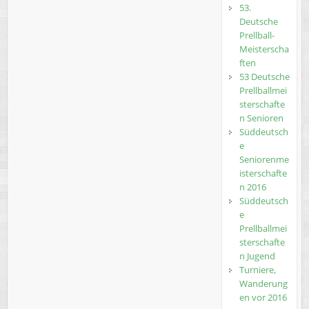
53.
Deutsche
Prellball-
Meisterscha
ften
53 Deutsche
Prellballmei
sterschafte
n Senioren
Süddeutsch
e
Seniorenme
isterschafte
n 2016
Süddeutsch
e
Prellballmei
sterschafte
n Jugend
Turniere,
Wanderung
en vor 2016