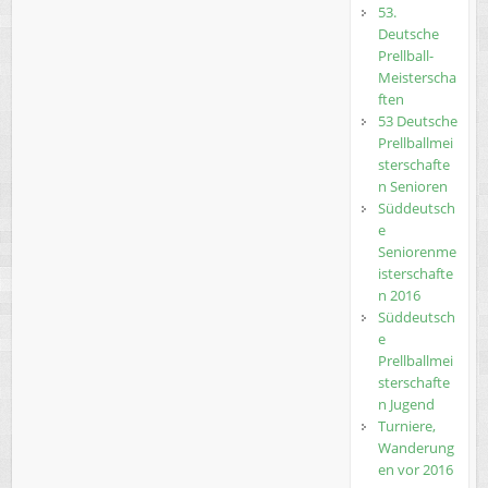
53.
Deutsche
Prellball-
Meisterscha
ften
53 Deutsche
Prellballmei
sterschafte
n Senioren
Süddeutsch
e
Seniorenme
isterschafte
n 2016
Süddeutsch
e
Prellballmei
sterschafte
n Jugend
Turniere,
Wanderung
en vor 2016