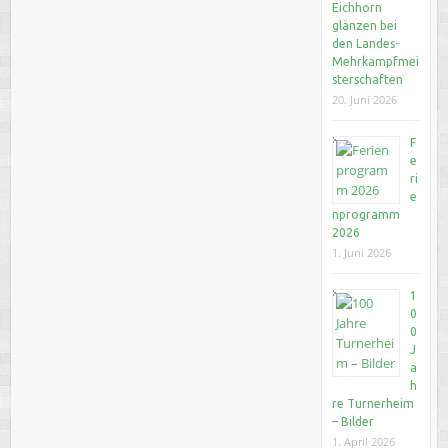
Eichhorn
glänzen bei
den Landes-
Mehrkampfmei
sterschaften
20. Juni 2026
F
e
ri
e
nprogramm
2026
1. Juni 2026
1
0
0
J
a
h
re Turnerheim
– Bilder
1. April 2026