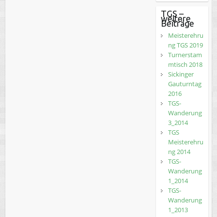
TGS –
weitere
Beiträge
Meisterehru
ng TGS 2019
Turnerstam
mtisch 2018
Sickinger
Gauturntag
2016
TGS-
Wanderung
3_2014
TGS
Meisterehru
ng 2014
TGS-
Wanderung
1_2014
TGS-
Wanderung
1_2013