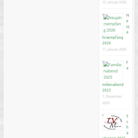
15. Januar 2026
N
e
uj
a
hrsempfang
2026
11. Januar 2026
F
a
milienabend
2025
7. Dezember
2025
S
c
h
a