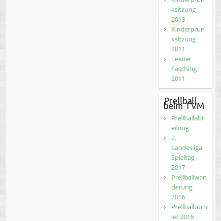
ksitzung
2013
Kinderprun
ksitzung
2011
Teenie
Fasching
2011
Prellball
beim TVM
Prellballabt
eilung
2.
Landesliga
Spieltag
2017
Prellballwan
derung
2016
Prellballturn
ier 2016