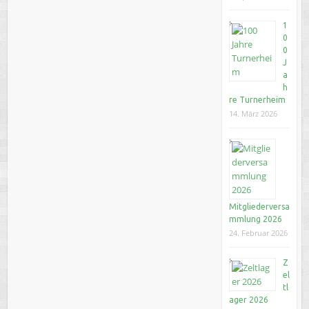
1
0
0
J
a
h
re Turnerheim
14. März 2026
Mitgliederversa
mmlung 2026
24. Februar 2026
Z
el
tl
ager 2026