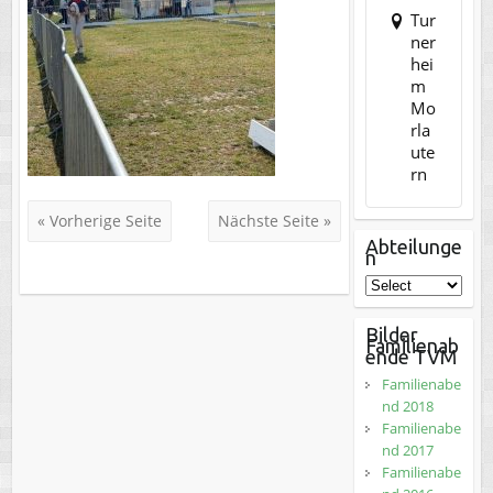
Tur
ner
hei
m
Mo
rla
ute
rn
« Vorherige Seite
Nächste Seite »
Abteilunge
n
Bilder
Familienab
ende TVM
Familienabe
nd 2018
Familienabe
nd 2017
Familienabe