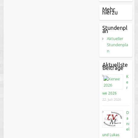
Mehr
hierzu
Stundenpl
an
Aktueller
Stundenpla
n
Aktuellste
Beiträge
K
e
r
we 2026
22. Juli 2026
D
a
ni
el
und Lukas