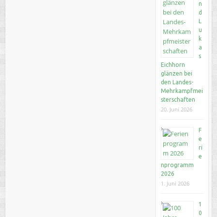
n
d
L
u
k
a
s
Eichhorn
glänzen bei
den Landes-
Mehrkampfmei
sterschaften
20. Juni 2026
F
e
ri
e
nprogramm
2026
1. Juni 2026
1
0