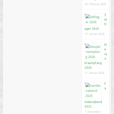
24. Februar 2026
Z
el
tl
ager 2026
15. Januar 2026
N
e
uj
a
hrsempfang
2026
11. Januar 2026
F
a
milienabend
2025
7. Dezember