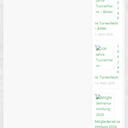
0
J
a
h
re Turnerheim
– Bilder
1. April 2026
1
0
0
J
a
h
re Turnerheim
14. März 2026
Mitgliederversa
mmlung 2026