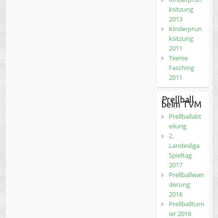
ksitzung
2013
Kinderprun
ksitzung
2011
Teenie
Fasching
2011
Prellball
beim TVM
Prellballabt
eilung
2.
Landesliga
Spieltag
2017
Prellballwan
derung
2016
Prellballturn
ier 2016