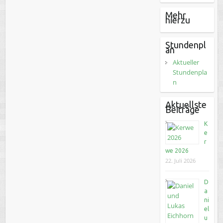
Mehr
hierzu
Stundenpl
an
Aktueller
Stundenpla
n
Aktuellste
Beiträge
K
e
r
we 2026
22. Juli 2026
D
a
ni
el
u