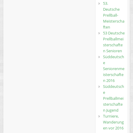
53.
Deutsche
Prellball-
Meisterscha
ften
53 Deutsche
Prellballmei
sterschafte
n Senioren
Süddeutsch
e
Seniorenme
isterschafte
n 2016
Süddeutsch
e
Prellballmei
sterschafte
n Jugend
Turniere,
Wanderung
en vor 2016