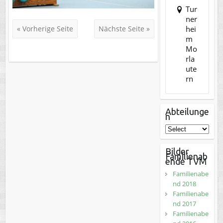
Tur
ner
hei
« Vorherige Seite
Nächste Seite »
m
Mo
rla
ute
rn
Abteilunge
n
Bilder
Familienab
ende TVM
Familienabe
nd 2018
Familienabe
nd 2017
Familienabe