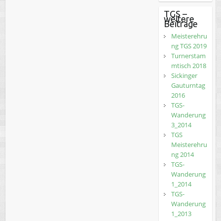
TGS –
weitere
Beiträge
Meisterehru
ng TGS 2019
Turnerstam
mtisch 2018
Sickinger
Gauturntag
2016
TGS-
Wanderung
3_2014
TGS
Meisterehru
ng 2014
TGS-
Wanderung
1_2014
TGS-
Wanderung
1_2013