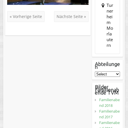
Tur
ner
hei
« Vorherige Seite
Nächste Seite »
m
Mo
rla
ute
rn
Abteilunge
n
Bilder
Familienab
ende TVM
Familienabe
nd 2018
Familienabe
nd 2017
Familienabe