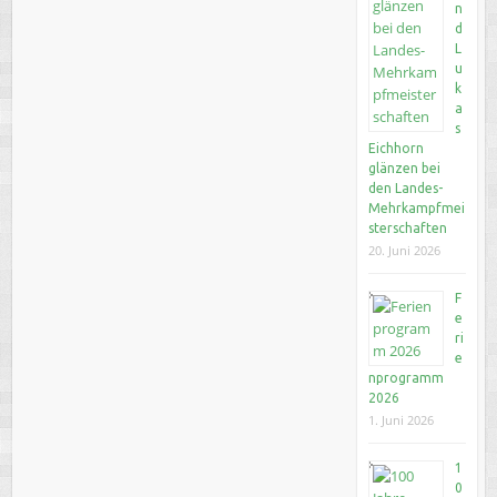
n
d
L
u
k
a
s
Eichhorn
glänzen bei
den Landes-
Mehrkampfmei
sterschaften
20. Juni 2026
F
e
ri
e
nprogramm
2026
1. Juni 2026
1
0