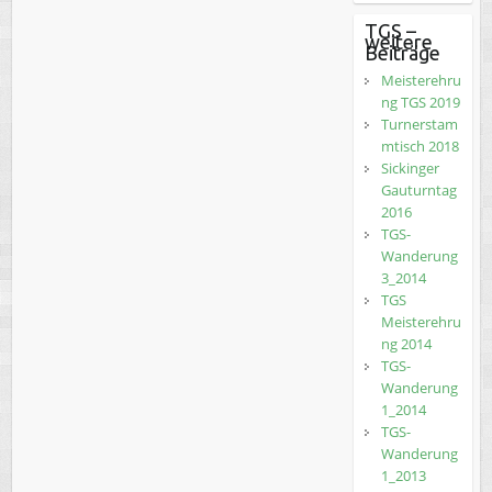
TGS –
weitere
Beiträge
Meisterehru
ng TGS 2019
Turnerstam
mtisch 2018
Sickinger
Gauturntag
2016
TGS-
Wanderung
3_2014
TGS
Meisterehru
ng 2014
TGS-
Wanderung
1_2014
TGS-
Wanderung
1_2013