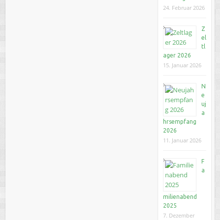
24. Februar 2026
Z
el
tl
ager 2026
15. Januar 2026
N
e
uj
a
hrsempfang
2026
11. Januar 2026
F
a
milienabend
2025
7. Dezember