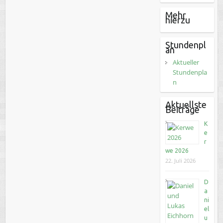
Mehr
hierzu
Stundenpl
an
Aktueller
Stundenpla
n
Aktuellste
Beiträge
K
e
r
we 2026
22. Juli 2026
D
a
ni
el
u