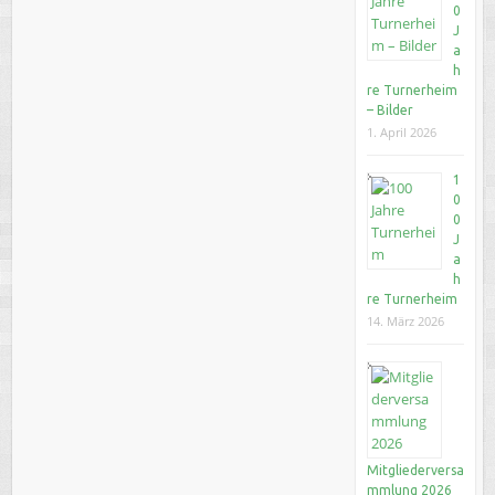
0
J
a
h
re Turnerheim
– Bilder
1. April 2026
1
0
0
J
a
h
re Turnerheim
14. März 2026
Mitgliederversa
mmlung 2026