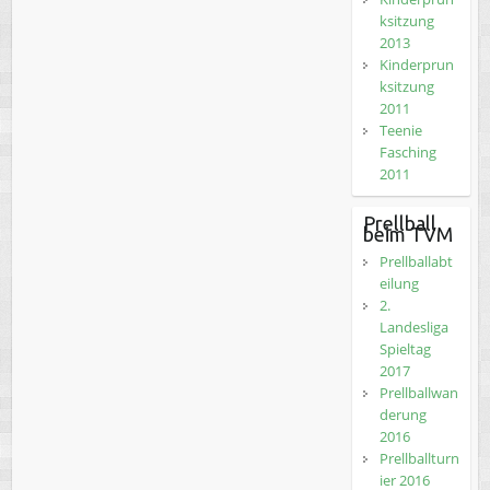
ksitzung
2013
Kinderprun
ksitzung
2011
Teenie
Fasching
2011
Prellball
beim TVM
Prellballabt
eilung
2.
Landesliga
Spieltag
2017
Prellballwan
derung
2016
Prellballturn
ier 2016