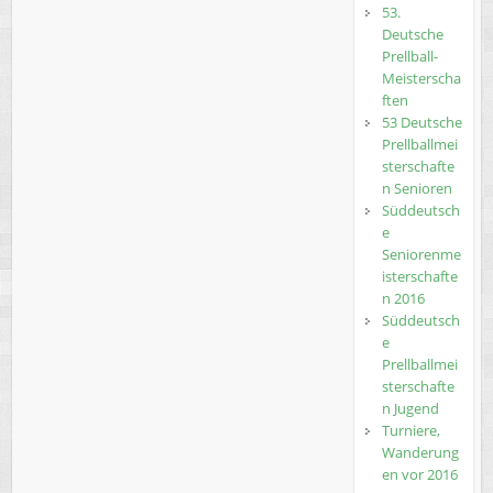
53.
Deutsche
Prellball-
Meisterscha
ften
53 Deutsche
Prellballmei
sterschafte
n Senioren
Süddeutsch
e
Seniorenme
isterschafte
n 2016
Süddeutsch
e
Prellballmei
sterschafte
n Jugend
Turniere,
Wanderung
en vor 2016